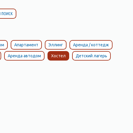
 ПОИСК
ом
Апартамент
Эллинг
Аренда / коттедж
Аренда автодом
Хостел
Детский лагерь