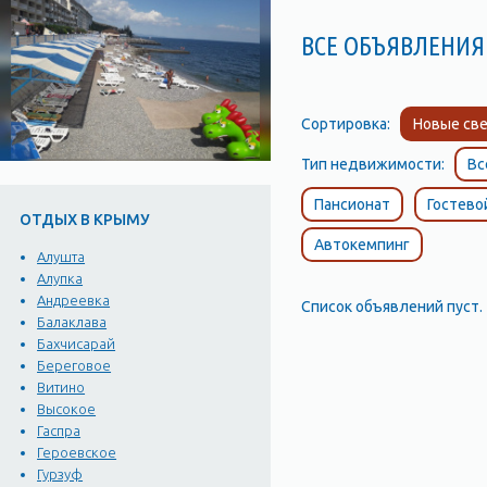
ВСЕ ОБЪЯВЛЕНИЯ
Сортировка:
Новые све
Тип недвижимости:
Вс
Пансионат
Гостево
ОТДЫХ В КРЫМУ
Автокемпинг
Алушта
Алупка
Андреевка
Список объявлений пуст.
Балаклава
Бахчисарай
Береговое
Витино
Высокое
Гаспра
Героевское
Гурзуф