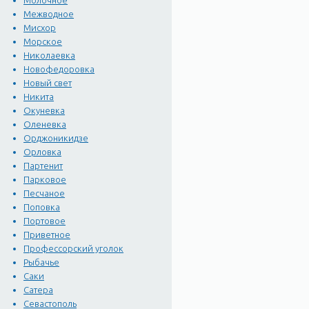
Молочное
Межводное
Мисхор
Морское
Николаевка
Новофедоровка
Новый свет
Никита
Окуневка
Оленевка
Орджоникидзе
Орловка
Партенит
Парковое
Песчаное
Поповка
Портовое
Приветное
Профессорский уголок
Рыбачье
Саки
Сатера
Севастополь