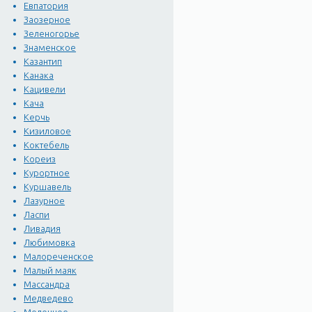
Евпатория
Заозерное
Зеленогорье
Знаменское
Казантип
Канака
Кацивели
Кача
Керчь
Кизиловое
Коктебель
Кореиз
Курортное
Куршавель
Лазурное
Ласпи
Ливадия
Любимовка
Малореченское
Малый маяк
Массандра
Медведево