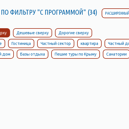
 ПО ФИЛЬТРУ "С ПРОГРАММОЙ" (34)
РАСШИРЕННЫЙ
рху
Дешевые сверху
Дорогие сверху
е
Гостиница
Частный сектор
квартира
Частный д
й дом
Базы отдыха
Пешие туры по Крыму
Санатории