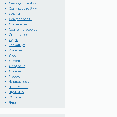
Семидворье 4 км
Семидворье 9 км
Симеиз
Симферополь
Соколиное
Солнечногорское
Стерегущее
Судак
Тарханкут
Угловое
Утес
Учкуевка
Феодосия
Фиолент
Форос
Черноморское
Штормовое
Щелкино
Юркино
Ялта