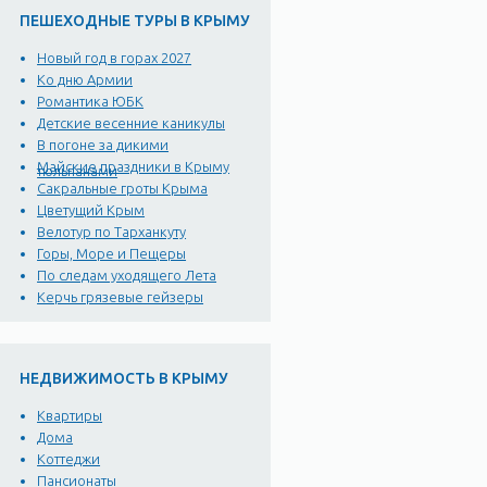
ПЕШЕХОДНЫЕ ТУРЫ В КРЫМУ
Новый год в горах 2027
Ко дню Армии
Романтика ЮБК
Детские весенние каникулы
В погоне за дикими
Майские праздники в Крыму
тюльпанами
Сакральные гроты Крыма
Цветущий Крым
Велотур по Тарханкуту
Горы, Море и Пещеры
По следам уходящего Лета
Керчь грязевые гейзеры
НЕДВИЖИМОСТЬ В КРЫМУ
Квартиры
Дома
Коттеджи
Пансионаты