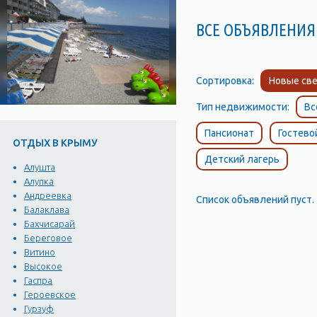
ВСЕ ОБЪЯВЛЕНИЯ
Сортировка:
Новые све
Тип недвижимости:
Вс
Пансионат
Гостево
ОТДЫХ В КРЫМУ
Детский лагерь
Алушта
Алупка
Андреевка
Список объявлений пуст.
Балаклава
Бахчисарай
Береговое
Витино
Высокое
Гаспра
Героевское
Гурзуф