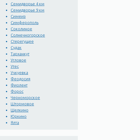
Семидворье 4 км
Семидворье 9 км
Симеиз
Симферополь
Соколиное
Солнечногорское
Стерегущее
Судак
Тарханкут
Угловое
Утес
Учкуевка
Феодосия
Фиолент
Форос
Черноморское
Штормовое
Щелкино
Юркино
Ялта