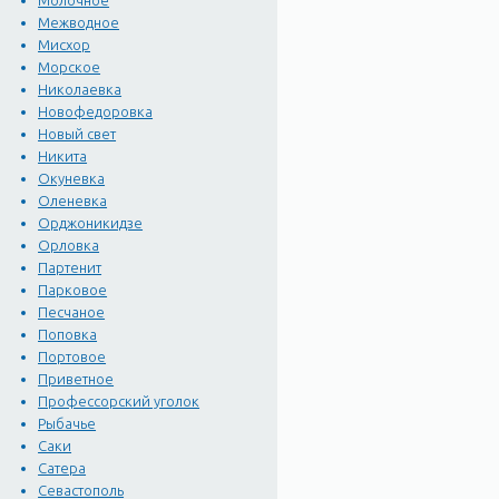
Молочное
Межводное
Мисхор
Морское
Николаевка
Новофедоровка
Новый свет
Никита
Окуневка
Оленевка
Орджоникидзе
Орловка
Партенит
Парковое
Песчаное
Поповка
Портовое
Приветное
Профессорский уголок
Рыбачье
Саки
Сатера
Севастополь