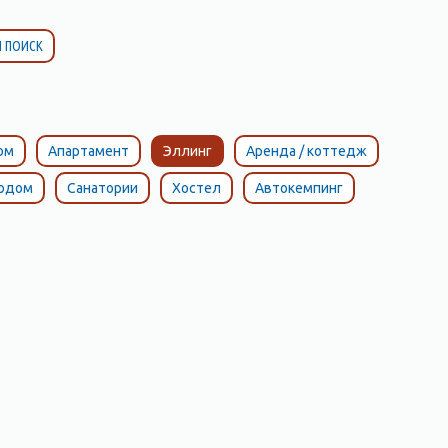
 ПОИСК
ом
Апартамент
Эллинг
Аренда / коттедж
тодом
Санатории
Хостел
Автокемпинг