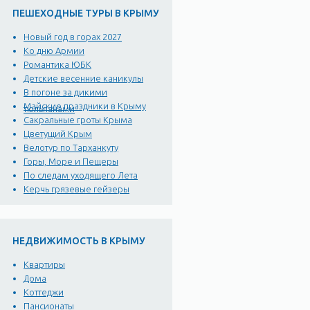
ПЕШЕХОДНЫЕ ТУРЫ В КРЫМУ
Новый год в горах 2027
Ко дню Армии
Романтика ЮБК
Детские весенние каникулы
В погоне за дикими
Майские праздники в Крыму
тюльпанами
Сакральные гроты Крыма
Цветущий Крым
Велотур по Тарханкуту
Горы, Море и Пещеры
По следам уходящего Лета
Керчь грязевые гейзеры
НЕДВИЖИМОСТЬ В КРЫМУ
Квартиры
Дома
Коттеджи
Пансионаты