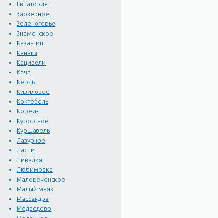
Евпатория
Заозерное
Зеленогорье
Знаменское
Казантип
Канака
Кацивели
Кача
Керчь
Кизиловое
Коктебель
Кореиз
Курортное
Куршавель
Лазурное
Ласпи
Ливадия
Любимовка
Малореченское
Малый маяк
Массандра
Медведево