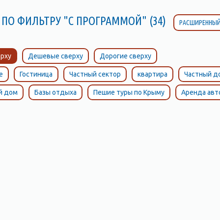
 ПО ФИЛЬТРУ "С ПРОГРАММОЙ" (34)
РАСШИРЕННЫЙ
рху
Дешевые сверху
Дорогие сверху
е
Гостиница
Частный сектор
квартира
Частный д
й дом
Базы отдыха
Пешие туры по Крыму
Аренда ав