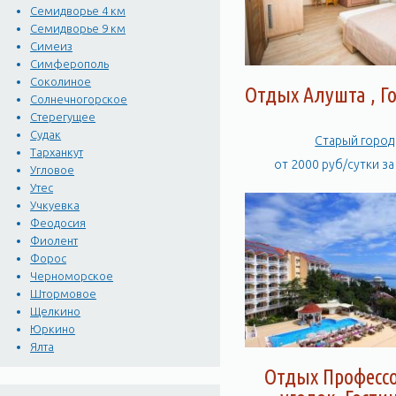
Семидворье 4 км
Семидворье 9 км
Симеиз
Симферополь
Соколиное
Отдых Алушта , Г
Солнечногорское
Стерегущее
Судак
Старый город
Тарханкут
от 2000 руб/сутки з
Угловое
Утес
Учкуевка
Феодосия
Фиолент
Форос
Черноморское
Штормовое
Щелкино
Юркино
Ялта
Отдых Професс