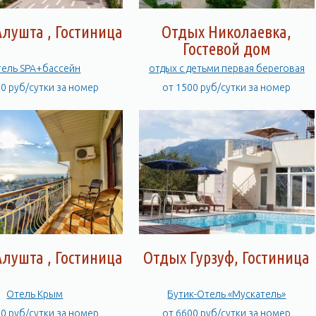
лушта , Гостиница
Отдых Николаевка,
Гостевой дом
ель SPA+бассейн
отдых с детьми первая береговая
00 руб/сутки за номер
от 1500 руб/сутки за номер
лушта , Гостиница
Отдых Гурзуф, Гостиница
Отель Крым
Бутик-Отель «Мускатель»
00 руб/сутки за номер
от 6600 руб/сутки за номер