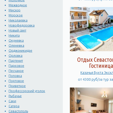
Молочное
Межводное
Мисхор
Морское
Николаевка
Новофедоровка
Новый свет
Никита
Окуневка
Оленевка
Орджоникидзе
Орловка
Отдых Севасто
Партенит
Гостиниц
Парковое
Песчаное
Казачья Бухта Экск
Поповка
от 4300 руб/за тур з
Портовое
Приветное
Профессорский уголок
Рыбачье
Саки
Сатера
Севастополь