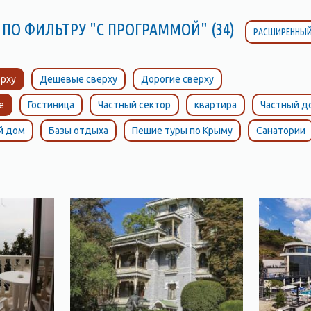
 ПО ФИЛЬТРУ "С ПРОГРАММОЙ" (34)
РАСШИРЕННЫЙ
рху
Дешевые сверху
Дорогие сверху
е
Гостиница
Частный сектор
квартира
Частный д
й дом
Базы отдыха
Пешие туры по Крыму
Санатории