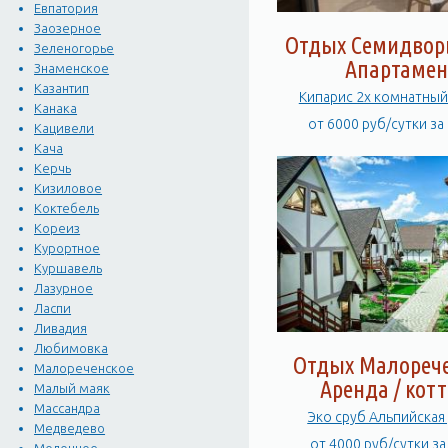
Евпатория
Заозерное
Отдых Семидворь
Зеленогорье
Апартамен
Знаменское
Казантип
Кипарис 2х комнатный 
Канака
от 6000 руб/сутки за
Кацивели
Кача
Керчь
Кизиловое
Коктебель
Кореиз
Курортное
Куршавель
Лазурное
Ласпи
Ливадия
Любимовка
Отдых Малорече
Малореченское
Аренда / кот
Малый маяк
Массандра
Эко сруб Альпийская
Медведево
от 4000 руб/сутки з