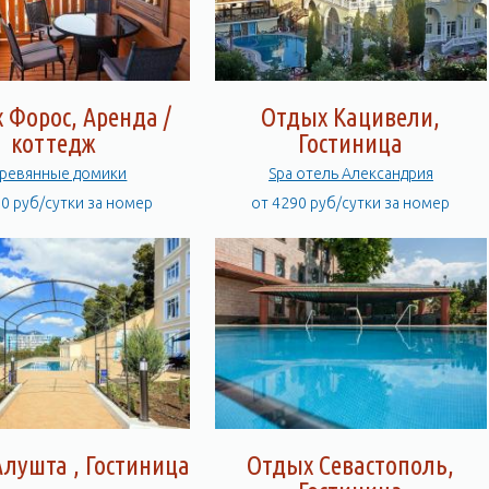
 Форос, Аренда /
Отдых Кацивели,
коттедж
Гостиница
ревянные домики
Spa отель Александрия
00 руб/сутки за номер
от 4290 руб/сутки за номер
лушта , Гостиница
Отдых Севастополь,