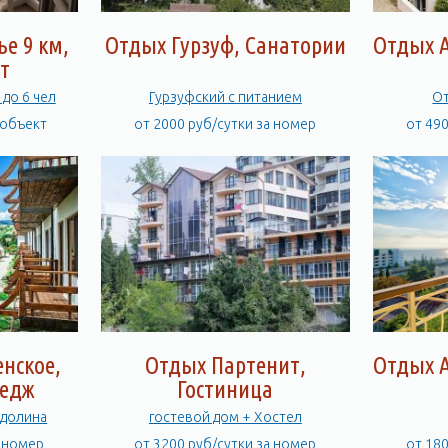
е 9 км,
Отдых Гурзуф, Санатории
Отдых А
т
до 6 чел
Гурзуфский с питанием
От
 объект
от 2000 руб/сутки за номер
от 49
нское,
Отдых Партенит,
Отдых А
тедж
Гостиница
 долина
гостевой дом + Хостел
а номер
от 3200 руб/сутки за номер
от 18