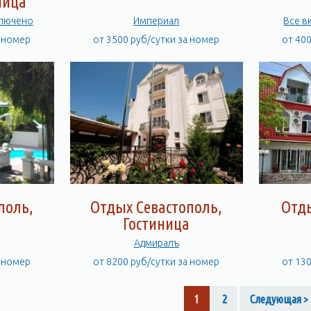
ница
ключено
Империал
Все в
а номер
от 3500 руб/сутки за номер
от 40
поль,
Отдых Севастополь,
Отд
а
Гостиница
Адмиралъ
а номер
от 8200 руб/сутки за номер
от 13
1
2
Следующая >