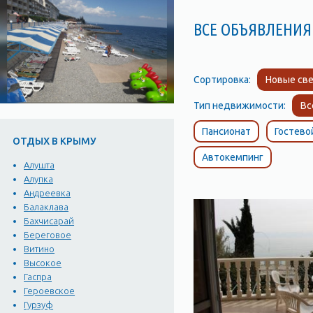
ВСЕ ОБЪЯВЛЕНИЯ
Сортировка:
Новые све
Тип недвижимости:
Вс
Пансионат
Гостево
ОТДЫХ В КРЫМУ
Автокемпинг
Алушта
Алупка
Андреевка
Балаклава
Бахчисарай
Береговое
Витино
Высокое
Гаспра
Героевское
Гурзуф