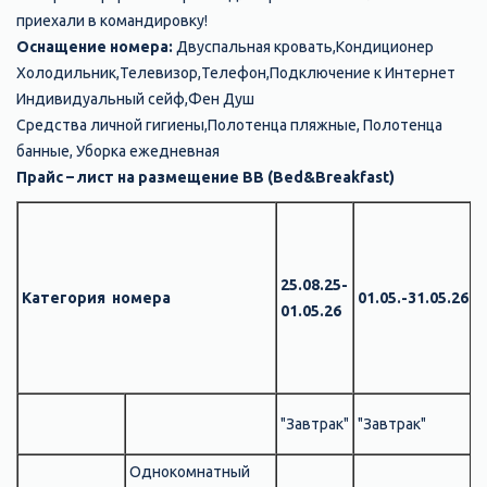
приехали в командировку!
Оснащение номера:
Двуспальная кровать,Кондиционер
Холодильник,Телевизор,Телефон,Подключение к Интернет
Индивидуальный сейф,Фен Душ
Средства личной гигиены,Полотенца пляжные, Полотенца
банные, Уборка ежедневная
Прайс – лист на размещение BB (Bed&Breakfast)
1
1
25.08.25-
Категория номера
01.05.-31.05.26
(
01.05.26
н
в
"
"Завтрак"
"Завтрак"
п
Однокомнатный