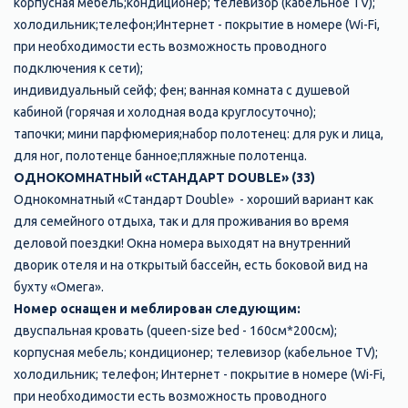
корпусная мебель;кондиционер; телевизор (кабельное TV);
холодильник;телефон;Интернет - покрытие в номере (Wi-Fi,
при необходимости есть возможность проводного
подключения к сети);
индивидуальный сейф; фен; ванная комната с душевой
кабиной (горячая и холодная вода круглосуточно);
тапочки; мини парфюмерия;набор полотенец: для рук и лица,
для ног, полотенце банное;пляжные полотенца.
ОДНОКОМНАТНЫЙ «СТАНДАРТ DOUBLE» (33)
Однокомнатный «Стандарт Double» - хороший вариант как
для семейного отдыха, так и для проживания во время
деловой поездки! Окна номера выходят на внутренний
дворик отеля и на открытый бассейн, есть боковой вид на
бухту «Омега».
Номер оснащен и меблирован следующим:
двуспальная кровать (queen-size bed - 160см*200см);
корпусная мебель; кондиционер; телевизор (кабельное TV);
холодильник; телефон; Интернет - покрытие в номере (Wi-Fi,
при необходимости есть возможность проводного