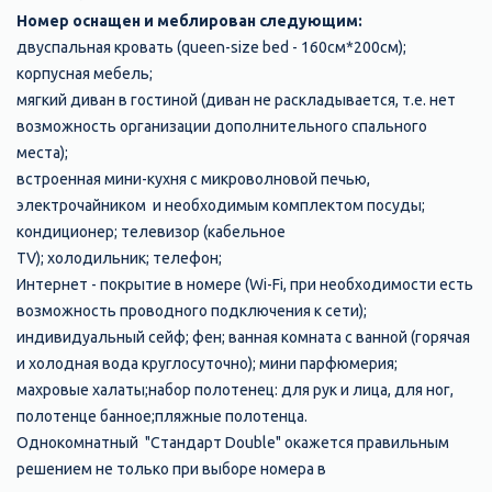
Номер оснащен и меблирован следующим:
двуспальная кровать (queen-size bed - 160см*200см);
корпусная мебель;
мягкий диван в гостиной (диван не раскладывается, т.е. нет
возможность организации дополнительного спального
места);
встроенная мини-кухня с микроволновой печью,
электрочайником и необходимым комплектом посуды;
кондиционер; телевизор (кабельное
TV); холодильник; телефон;
Интернет - покрытие в номере (Wi-Fi, при необходимости есть
возможность проводного подключения к сети);
индивидуальный сейф; фен; ванная комната с ванной (горячая
и холодная вода круглосуточно); мини парфюмерия;
махровые халаты;набор полотенец: для рук и лица, для ног,
полотенце банное;пляжные полотенца.
Однокомнатный "Стандарт Double" окажется правильным
решением не только при выборе номера в