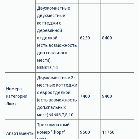
Двухкомнатные
двухместные
коттеджи с
деревянной
отделкой
6250
8400
8
(есть возможность
доп.спального
места)
№№13,14
Двухкомнатные 2-
местные коттеджи
Номера
с евроотделкой
категории
7400
9400
9
(есть возможность
Люкс
доп.спальных
мест)
№№6,7,8,10
Трехкомнатный
номер "Форт"
9500
11750
1
Апартаменты