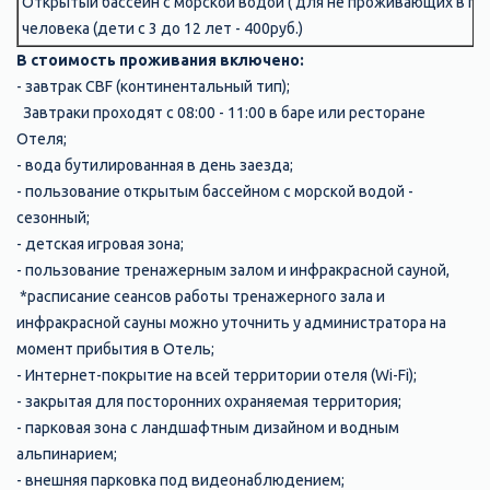
Открытый бассейн с морской водой ( для не проживающих в пан
человека (дети с 3 до 12 лет - 400руб.)
В стоимость проживания включено:
- завтрак CBF (континентальный тип);
Завтраки проходят с 08:00 - 11:00 в баре или ресторане
Отеля;
- вода бутилированная в день заезда;
- пользование открытым бассейном с морской водой -
сезонный;
- детская игровая зона;
- пользование тренажерным залом и инфракрасной сауной,
*расписание сеансов работы тренажерного зала и
инфракрасной сауны можно уточнить у администратора на
момент прибытия в Отель;
- Интернет-покрытие на всей территории отеля (Wi-Fi);
- закрытая для посторонних охраняемая территория;
- парковая зона с ландшафтным дизайном и водным
альпинарием;
- внешняя парковка под видеонаблюдением;