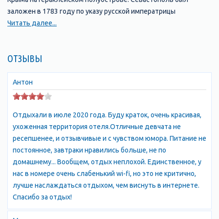
заложен в 1783 году по указу русской императрицы
Екатерины II и является крупнейшим незамерзающим морским
Читать далее...
торговым и рыбным портом, а также промышленным, научно-
техническим и культурно-историческим центром Крыма.
ОТЗЫВЫ
Карта Севастополя Севастополь - снимок из космоса
В районе Севастополя более 30 удобных, хорошо
защищённых незамерзающих бухт. Самая длинная
Антон
Севастопольская бухта уходит вглубь полуострова более чем
на восемь километров и считается одной из нескольких
Отдыхали в июле 2020 года. Буду краток, очень красивая,
самых удобных бухт в мире.
ухоженная территория отеля.Отличные девчата не
Вид на Севастопольскую бухту с моря Севастопольская бухта,
ресепшенее, и отзывчивые и с чувством юмора. Питание не
Южная бухта
постоянное, завтраки нравились больше, не по
Достопримечательности Севастополя
домашнему... Вообщем, отдых неплохой. Единственное, у
Севастополь - это один из древнейших городов Крыма;
нас в номере очень слабенький wi-fi, но это не критично,
следы истории можно увидеть в Херсонесе и Балаклаве. О
лучше наслаждаться отдыхом, чем виснуть в интернете.
тяжелых временах Севастополя напоминают памятник
Спасибо за отдых!
героям Крымской войны, памятник затонувшим кораблям,
панорама «Оборона Севастополя 1854—1855 годов», диорама