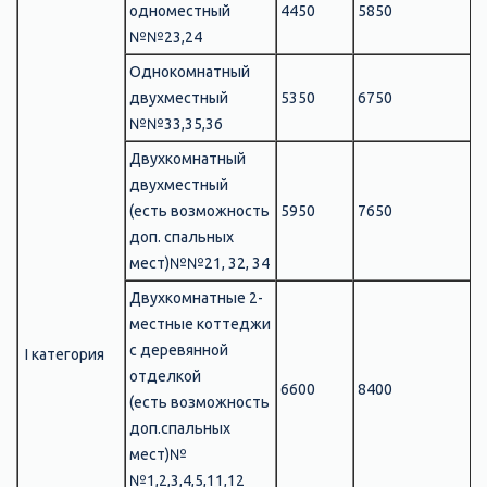
одноместный
4450
5850
5
№№23,24
Однокомнатный
двухместный
5350
6750
6
№№33,35,36
Двухкомнатный
двухместный
(есть возможность
5950
7650
7
доп. спальных
мест)
№№21, 32, 34
Двухкомнатные 2-
местные коттеджи
с деревянной
І категория
отделкой
6600
8400
8
(есть возможность
доп.спальных
мест)
№
№1,2,3,4,5,11,12