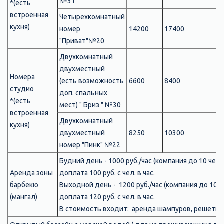
№31
*
(есть
встроенная
Четырехкомнатный
кухня)
номер
14200
17400
1
"Приват"
№20
Двухкомнатный
двухместный
Номера
(есть возможность
6600
8400
8
студио
доп. спальных
*(есть
мест) " Бриз "
№30
встроенная
Двухкомнатный
кухня)
двухместный
8250
10300
1
номер "Пинк"
№22
Будний день -
1000 руб./час (компания до 10 чел
Аренда зоны
доплата 100 руб. с чел. в час.
барбекю
Выходной день -
1200 руб./час (компания до 10 
(мангал)
доплата 120 руб. с чел. в час.
В стоимость входит: аренда шампуров, решетка 