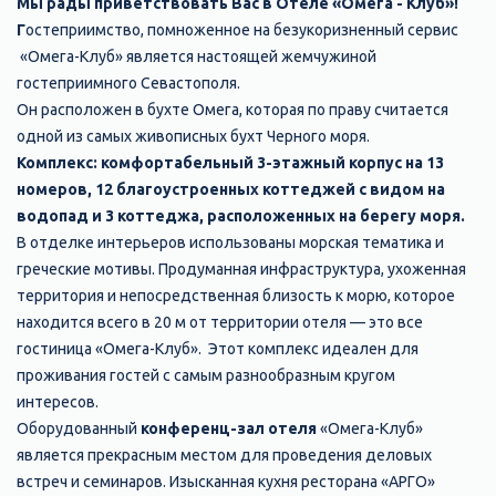
Мы рады приветствовать Вас в Отеле «Омега - Клуб»!
Г
остеприимство, помноженное на безукоризненный сервис
«Омега-Клуб» является настоящей жемчужиной
гостеприимного Севастополя.
Он расположен в бухте Омега, которая по праву считается
одной из самых живописных бухт Черного моря.
Комплекс: комфортабельный 3-этажный корпус на 13
номеров, 12 благоустроенных коттеджей с видом на
водопад и 3 коттеджа, расположенных на берегу моря.
В отделке интерьеров использованы морская тематика и
греческие мотивы. Продуманная инфраструктура, ухоженная
территория и непосредственная близость к морю, которое
находится всего в 20 м от территории отеля — это все
гостиница «Омега-Клуб». Этот комплекс идеален для
проживания гостей с самым разнообразным кругом
интересов.
Оборудованный
конференц-зал отеля
«Омега-Клуб»
является прекрасным местом для проведения деловых
встреч и семинаров. Изысканная кухня ресторана «АРГО»