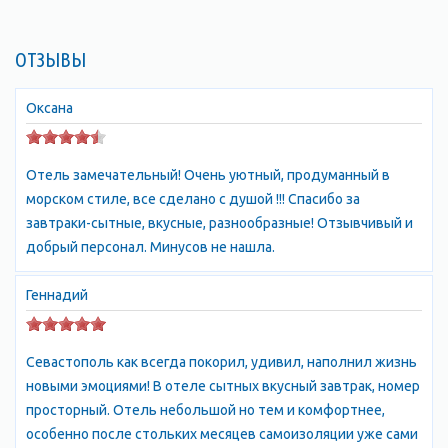
торговым и рыбным портом, а также промышленным, научно-
техническим и культурно-историческим центром Крыма.
ОТЗЫВЫ
Карта Севастополя Севастополь - снимок из космоса
В районе Севастополя более 30 удобных, хорошо
защищённых незамерзающих бухт. Самая длинная
Оксана
Севастопольская бухта уходит вглубь полуострова более чем
на восемь километров и считается одной из нескольких
Отель замечательный! Очень уютный, продуманный в
самых удобных бухт в мире.
морском стиле, все сделано с душой !!! Спасибо за
Вид на Севастопольскую бухту с моря Севастопольская бухта,
завтраки-сытные, вкусные, разнообразные! Отзывчивый и
Южная бухта
добрый персонал. Минусов не нашла.
Достопримечательности Севастополя
Севастополь - это один из древнейших городов Крыма;
Геннадий
следы истории можно увидеть в Херсонесе и Балаклаве. О
тяжелых временах Севастополя напоминают памятник
героям Крымской войны, памятник затонувшим кораблям,
Севастополь как всегда покорил, удивил, наполнил жизнь
панорама «Оборона Севастополя 1854—1855 годов», диорама
новыми эмоциями! В отеле сытных вкусный завтрак, номер
«Штурм Сапун-горы 7 мая 1944 года».
просторный. Отель небольшой но тем и комфортнее,
Желающие окунуться в подводный мир Севастополя могут
особенно после стольких месяцев самоизоляции уже сами
посмотреть адреса и телефоны Дайвинг-клубов. Любители