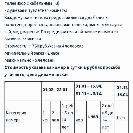
телевизор с кабельным ТВ)
- душевая и туалетная комнаты
Каждому посетителю предоставляется два банных
полотенца, простынь, резиновые тапочки, шапка для сауны,
чай, мед, варенье. По предварительной заявке возможен
вызов массажиста.
Стоимость - 1750 руб./час на 4 человека
Минимальный заказ - 2 часа
Максимально - 6 человек
Стоимость указана за номер в сутки в рублях просьба
уточнять, цена динамическая
31.01 – 15.04.
31.12 - 
01.02 - 28.01.
01.11 – 30.12.
16.04 - 
2+реб
2+реб
Категория
1
2
с 5 до
1
с 5 до
2 чел
1 чел
2
номера
чел
чел
14
чел
14
лет
лет