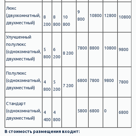
Люкс
9
(двухкомнатный,
10800
12800
8
8
10
10800
1
800
двухместный)
200
800
800
Улучшенный
полулюкс
7800
8800
10800
5
6
9800
1
(однокомнатный,
8 200
800
200
двухместный)
Полулюкс
(однокомнатный,
6800
7800
9800
4
5
7800
8
7 200
двухместный)
800
200
Стандарт
(однокомнатный,
5800
6800
0
4
4
6800
7
двухместный)
400
800
В стоимость размещения входит: