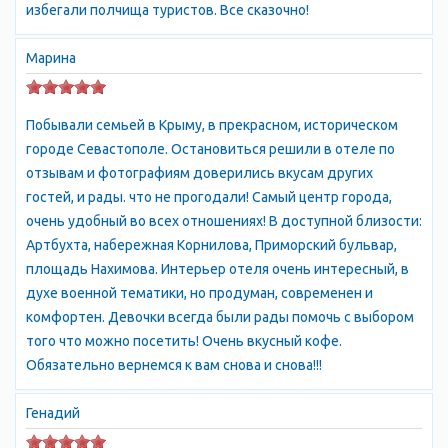
избегали полчища туристов. Все сказочно!
активного отдыха могут совершить увлекательные экскурсии
по гротам Балаклавы.
Марина
Панорама Херсонеса в Севастополе Античный и
средневековый Херсонес в Севастополе
Незабываемые впечатление на долгое время оставляют
Побывали семьей в Крыму, в прекрасном, историческом
посещения пещерных городов. До ближайшего пещерного
городе Севастополе. Остановиться решили в отеле по
города Челтер-Мармара из Севастополя можно добраться
отзывам и фотографиям доверились вкусам других
рейсовым автобусом 40 или 109, отправляющимся с конечной
гостей, и рады. что не прогодали! Самый центр города,
остановки 5 км балаклавского шоссе.
очень удобный во всех отношениях! В доступной близости:
Расписание движения поездов Севастополя приведено на
Артбухта, набережная Корнилова, Приморский бульвар,
странице жд вокзала.
площадь Нахимова. Интерьер отеля очень интересный, в
Жилье в Севастополе
духе военной тематики, но продуман, современен и
Пансионаты и гостиницы Севастополя представлены на
комфортен. Девочки всегда были рады помочь с выбором
странице Пансионаты. Предложения жилья в частном секторе
того что можно посетить! Очень вкусный кофе.
Севастополя от собственника с указанием цен 2014 можно
Обязательно вернемся к вам снова и снова!!!
найти на доске объявлений Сдать жилье.
Население Севастополя
Генадий
Согласно переписи населения Украины 2001 года население