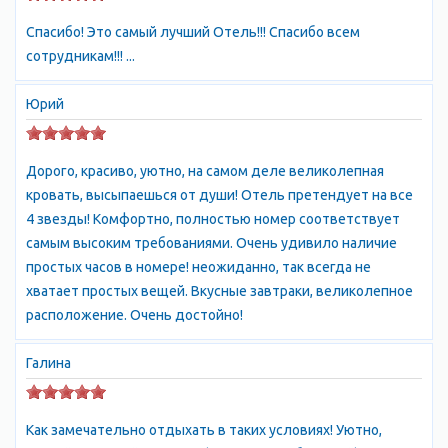
территории Севастопольского района составляло 377.2 тысяч
человек; из них городское население составляло 358.1 тысяч
Спасибо! Это самый лучший Отель!!! Спасибо всем
человек, сельское население — 21.4 тысячи человек.
сотрудникам!!! ...
Графская пристань в Севастополе Один из львов на графской
пристани Севастополя
Юрий
По национальному составу населения Севастополь был
городом с наивысшей долей русских среди всех украинских
городов. Русские составляли 71.6%, украинцы — 22.4%,
Дорого, красиво, уютно, на самом деле великолепная
белорусы — 1.6%, татары — 0.7%, крымские татары — 0.5%,
кровать, высыпаешься от души! Отель претендует на все
армяне — 0.3%, евреи — 0.3%, молдаване — 0.2%,
4 звезды! Комфортно, полностью номер соответствует
азербайджанцы — 0.2%.
самым высоким требованиями. Очень удивило наличие
Климат Севастополя
простых часов в номере! неожиданно, так всегда не
Климат в Севастополе близок к субтропическому климату, и
хватает простых вещей. Вкусные завтраки, великолепное
имеет свои особенности в двух микроклиматических
расположение. Очень достойно!
подзонах:
в предгорьях — сравнительно мягкий, морской, умеренно-
Галина
континентальный;
на юго-восточном побережье — умеренно-континентальный
Как замечательно отдыхать в таких условиях! Уютно,
с чертами субтропического средиземноморского типа