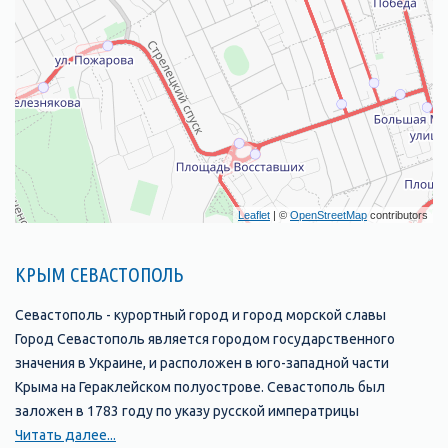
Leaflet
| ©
OpenStreetMap
contributors
КРЫМ СЕВАСТОПОЛЬ
Севастополь - курортный город и город морской славы
Город Севастополь является городом государственного
значения в Украине, и расположен в юго-западной части
Крыма на Гераклейском полуострове. Севастополь был
заложен в 1783 году по указу русской императрицы
Екатерины II и является крупнейшим незамерзающим морским
Читать далее...