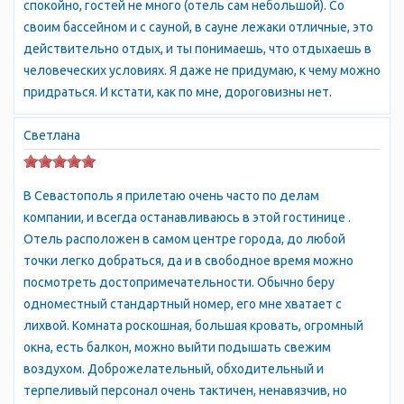
спокойно, гостей не много (отель сам небольшой). Со
Среднемесячная температура воздуха в течение всего года
своим бассейном и с сауной, в сауне лежаки отличные, это
выше 0°C. Январь является самым холодным месяцем —
действительно отдых, и ты понимаешь, что отдыхаешь в
средняя температура +1.3ºС. Самый тёплый месяц — июль
человеческих условиях. Я даже не придумаю, к чему можно
(+23ºС).
придраться. И кстати, как по мне, дороговизны нет.
Камышевая бухта в Севастополе с высоты птичьего полета
Камышевая бухта в Севастополе
Светлана
Температура верхнего слоя воды у побережья Севастополя
всегда выше нуля, а в июле составляет 22ºС. Атмосферные
осадки в течение года выпадают довольно таки равномерно:
В Севастополь я прилетаю очень часто по делам
280...400 мм/гг. Наиболее "сухим месяцем" в году является
компании, и всегда останавливаюсь в этой гостинице .
май.
Отель расположен в самом центре города, до любой
История Севастополя
точки легко добраться, да и в свободное время можно
В античные времена на территории современного
посмотреть достопримечательности. Обычно беру
Севастополя располагалась греческая колония Херсонес.
одноместный стандартный номер, его мне хватает с
Позже эта территория входила в состав Римской и
лихвой. Комната роскошная, большая кровать, огромный
Византийской империй. Во времена византийского
окна, есть балкон, можно выйти подышать свежим
владычества город стал именоваться Херсоном.
воздухом. Доброжелательный, обходительный и
С 988 городом Херсоном завладел киевский князь Владимир
терпеливый персонал очень тактичен, ненавязчив, но
Святославич, который принял здесь православие вместе со