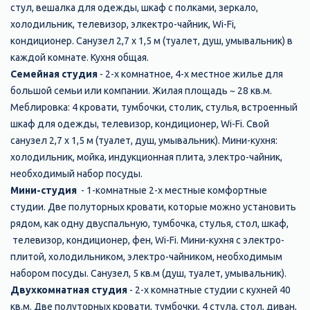
стул, вешалка для одежды, шкаф с полками, зеркало,
холодильник, телевизор, элкектро-чайник, Wi-Fi,
кондиционер. Санузел 2,7 х 1,5 м (туалет, душ, умывальник) в
каждой комнате. Кухня общая.
Семейная студия
- 2-х комнатное, 4-х местное жилье для
большой семьи или компании. Жилая площадь ~ 28 кв.м.
Меблировка: 4 кровати, тумбочки, столик, стулья, встроенный
шкаф для одежды, телевизор, кондиционер, Wi-Fi. Свой
санузел 2,7 х 1,5 м (туалет, душ, умывальник). Мини-кухня:
холодильник, мойка, индукционная плита, электро-чайник,
необходимый набор посуды.
Мини-студия
- 1-комнатные 2-х местные комфортные
студии. Две полуторных кровати, которые можно установить
рядом, как одну двуспальную, тумбочка, стулья, стол, шкаф,
телевизор, кондиционер, фен, Wi-Fi. Мини-кухня с электро-
плитой, холодильником, электро-чайником, необходимым
набором посуды. Санузел, 5 кв.м (душ, туалет, умывальник).
Двухкомнатная студия
- 2-х комнатные студии с кухней 40
кв.м. Две полуторных кровати, тумбочки, 4 стула, стол, диван,