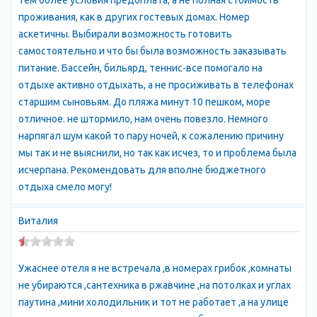
тем более условия предоплата, а не полная стоимость
панорама «Оборона Севастополя 1854—1855 годов», диорама
проживания, как в других гостевых домах. Номер
«Штурм Сапун-горы 7 мая 1944 года».
аскетичны. Выбирали возможность готовить
Желающие окунуться в подводный мир Севастополя могут
самостоятельно и что бы была возможность заказывать
посмотреть адреса и телефоны Дайвинг-клубов. Любители
питание. Бассейн, бильярд, теннис-все помогало на
активного отдыха могут совершить увлекательные экскурсии
отдыхе активно отдыхать, а не просиживать в телефонах
по гротам Балаклавы.
старшим сыновьям. До пляжа минут 10 пешком, море
Панорама Херсонеса в Севастополе Античный и
отличное. не штормило, нам очень повезло. Немного
средневековый Херсонес в Севастополе
нарпягал шум какой то пару ночей, к сожалению причину
Незабываемые впечатление на долгое время оставляют
мы так и не выяснили, но так как исчез, то и проблема была
посещения пещерных городов. До ближайшего пещерного
исчерпана. Рекомендовать для вполне бюджетного
города Челтер-Мармара из Севастополя можно добраться
отдыха смело могу!
рейсовым автобусом 40 или 109, отправляющимся с конечной
остановки 5 км балаклавского шоссе.
Виталия
Расписание движения поездов Севастополя приведено на
странице жд вокзала.
Жилье в Севастополе
Ужаснее отеля я не встречала ,в номерах грибок ,комнаты
Пансионаты и гостиницы Севастополя представлены на
не убираются ,сантехника в ржавчине ,на потолках и углах
странице Пансионаты. Предложения жилья в частном секторе
паутина ,мини холодильник и тот не работает ,а на улице
Севастополя от собственника с указанием цен 2014 можно