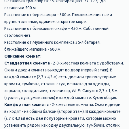
Остановка транспорта: 35-я батарея (авт. 77, 177). До
остановки 500 м.
Расстояние от берега моря – 300 м. Пляжи каменистые и
крупно-галечные, «дикие», открытое море.
Расстояние от ближайшего кафе – 450 м. Собственной
столовой нет.
Расстояние от Музейного комплекса 35-я батарея,
ближайшего магазина - 600 м
Описание комнат:
Стандартная комната
- 2-3-х местная комната с удобствами.
Окна и двери комната выходят во двор (первый этаж). В
каждой комнате (2,7 х 4,3 м) есть две или три полуторные
кровати, тумбочка, столик, стул, вешалка для одежды,
зеркало, холодильник, телевизор, Wi-Fi. Санузел 2,7 х 1,5 м
(туалет, душ, умывальник) в каждой комнате. Кухня общая.
Комфортная комната
- 2-х местные комнаты. Окна и двери
выходят - на общий балкон (второй этаж). В каждой комнате
(2,7 х 4,3 м) есть две полуторные кровати, которые можно
установить рядом, как одну двуспальную, тумбочка, столик,