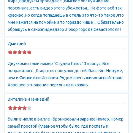
жара ,продукты пропадают ,хамское обслуживание
найти на доске объявлений Сдать жилье.
персонала ,есть видео этого убожества... На фото всё так
Население Севастополя
красиво ,но когда попадаешь в отель это что-то такое ,что
Согласно переписи населения Украины 2001 года население
мне кажется на помойке и то гораздо чище ... Обязательно
территории Севастопольского района составляло 377.2 тысяч
обращусь в саноэпиднадзор .Позор города Севастополя !
человек; из них городское население составляло 358.1 тысяч
человек, сельское население — 21.4 тысячи человек.
Дмитрий
Графская пристань в Севастополе Один из львов на графской
пристани Севастополя
По национальному составу населения Севастополь был
Двухкомнатный номер "Студио Плюс" 3 корпус. Все
городом с наивысшей долей русских среди всех украинских
понравилось. Двор для прогулок детей. Бассейн. Не хуже,
городов. Русские составляли 71.6%, украинцы — 22.4%,
чем в Финке или Испании. Рядом очень живописный пляж.
белорусы — 1.6%, татары — 0.7%, крымские татары — 0.5%,
Хорошее отношение персонала и хозяев.
армяне — 0.3%, евреи — 0.3%, молдаване — 0.2%,
азербайджанцы — 0.2%.
Виталина и Геннадий
Климат Севастополя
Климат в Севастополе близок к субтропическому климату, и
имеет свои особенности в двух микроклиматических
Были в июле в вилле . Бронировали заранее номер. Номер
подзонах:
самый простой (главное чтобы было, где поспать и