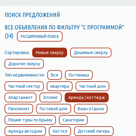
ПОИСК ПРЕДЛОЖЕНИЙ
ВСЕ ОБЪЯВЛЕНИЯ ПО ФИЛЬТРУ "С ПРОГРАММОЙ"
(34)
РАСШИРЕННЫЙ ПОИСК
Сортировка:
Новые сверху
Дешевые сверху
Дорогие сверху
Тип недвижимости:
Все
Гостиница
Частный сектор
квартира
Частный дом
Апартамент
Эллинг
Аренда / коттедж
Пансионат
Гостевой дом
Базы отдыха
Пешие туры по Крыму
Санатории
Аренда автодом
Хостел
Детский лагерь