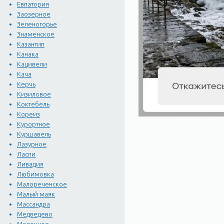
Евпатория
Заозерное
Зеленогорье
Знаменское
Казантип
Канака
Кацивели
Кача
Керчь
Кизиловое
Коктебель
Кореиз
Курортное
Куршавель
Лазурное
Ласпи
Ливадия
Любимовка
Малореченское
Малый маяк
Массандра
Медведево