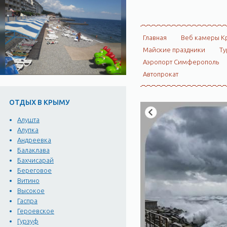
Главная
Веб камеры К
Майские праздники
Ту
Аэропорт Симферополь
Автопрокат
ОТДЫХ В КРЫМУ
Алушта
Алупка
Андреевка
Балаклава
Бахчисарай
Береговое
Витино
Высокое
Гаспра
Героевское
Гурзуф