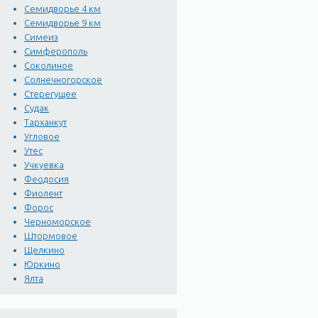
Семидворье 4 км
Семидворье 9 км
Симеиз
Симферополь
Соколиное
Солнечногорское
Стерегущее
Судак
Тарханкут
Угловое
Утес
Учкуевка
Феодосия
Фиолент
Форос
Черноморское
Штормовое
Щелкино
Юркино
Ялта