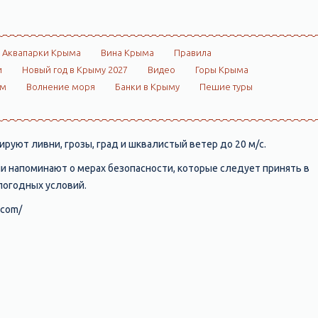
Аквапарки Крыма
Вина Крыма
Правила
и
Новый год в Крыму 2027
Видео
Горы Крыма
ом
Волнение моря
Банки в Крыму
Пешие туры
руют ливни, грозы, град и шквалистый ветер до 20 м/с.
и напоминают о мерах безопасности, которые следует принять в
погодных условий.
.com/