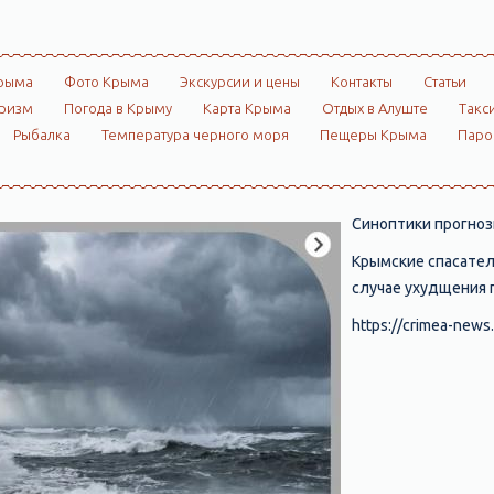
рыма
Фото Крыма
Экскурсии и цены
Контакты
Статьи
ризм
Погода в Крыму
Карта Крыма
Отдых в Алуште
Такс
Рыбалка
Температура черного моря
Пещеры Крыма
Пар
Синоптики прогнози
Крымские спасател
случае ухудщения 
https://crimea-news