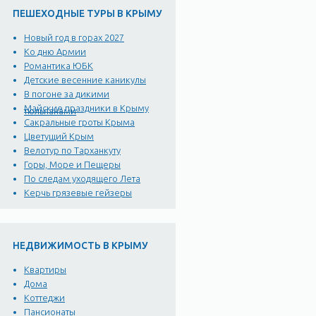
ПЕШЕХОДНЫЕ ТУРЫ В КРЫМУ
Новый год в горах 2027
Ко дню Армии
Романтика ЮБК
Детские весенние каникулы
В погоне за дикими
Майские праздники в Крыму
тюльпанами
Сакральные гроты Крыма
Цветущий Крым
Велотур по Тарханкуту
Горы, Море и Пещеры
По следам уходящего Лета
Керчь грязевые гейзеры
НЕДВИЖИМОСТЬ В КРЫМУ
Квартиры
Дома
Коттеджи
Пансионаты