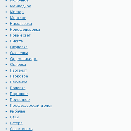
Молочное
Межводное
Мисхор
Морское
Николаевка
Новофедоровка
Новый свет
Никита
Окуневка
Оленевка
Орджоникидзе
Орловка
Партенит
Парковое
Песчаное
Поповка
Портовое
Приветное
Профессорский уголок
Рыбачье
Саки
Сатера
Севастополь