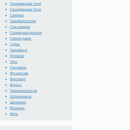
Семидворье 4 км
Семидворье 9 км
Симеиз
Симферополь
Соколиное
Солнечногорское
Стерегущее
Судак
Тарханкут
Угловое
Утес
Учкуевка
Феодосия
Фиолент
Форос
Черноморское
Штормовое
Щелкино
Юркино
Ялта