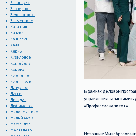
Евпатория
Заозерное
Зеленогорье
Знаменское
Казантип
Канака
Кацивели
Кача
Керчь
Кизиловое
Коктебель
Кореиз
Курортное
Куршавель
Лазурное
В рамках деловой програ
Ласпи
управления талантами в
Ливадия
«Профессионалитет».
Любимовка
Малореченское
Малый маяк
Массандра
Медведево
Источник: Минобразован