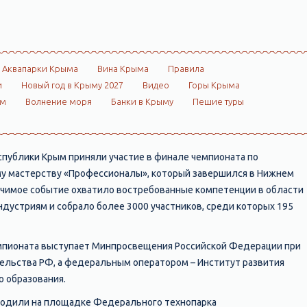
Аквапарки Крыма
Вина Крыма
Правила
и
Новый год в Крыму 2027
Видео
Горы Крыма
ом
Волнение моря
Банки в Крыму
Пешие туры
публики Крым приняли участие в финале чемпионата по
у мастерству «Профессионалы», который завершился в Нижнем
ачимое событие охватило востребованные компетенции в области
ндустриям и собрало более 3000 участников, среди которых 195
мпионата выступает Минпросвещения Российской Федерации при
льства РФ, а федеральным оператором – Институт развития
 образования.
ходили на площадке Федерального технопарка