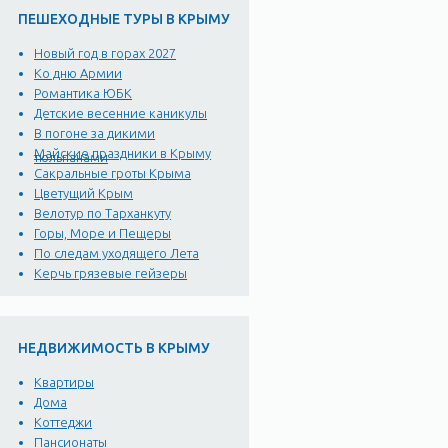
ПЕШЕХОДНЫЕ ТУРЫ В КРЫМУ
Новый год в горах 2027
Ко дню Армии
Романтика ЮБК
Детские весенние каникулы
В погоне за дикими
Майские праздники в Крыму
тюльпанами
Сакральные гроты Крыма
Цветущий Крым
Велотур по Тарханкуту
Горы, Море и Пещеры
По следам уходящего Лета
Керчь грязевые гейзеры
НЕДВИЖИМОСТЬ В КРЫМУ
Квартиры
Дома
Коттеджи
Пансионаты