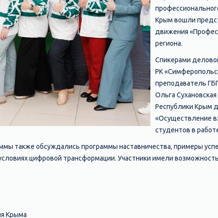
профессионального 
Крым вошли предст
движения «Профес
региона.
Спикерами делово
РК «Симферопольск
преподаватель ГБП
Ольга Сухановская
Республики Крым д
«Осуществление вз
студентов в работ
ммы также обсуждались программы наставничества, примеры успеш
 условиях цифровой трансформации. Участники имели возможност
ия Крыма