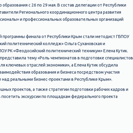
образования с 26 по 29 мая. В состав делегации от Республики
авители Регионального координационного центра развития
сионалы» и профессиональных образовательных организаций
й программы финала от Республики Крым стали методист ГБПОУ
ий политехнический колледж» Ольга Сухановская и
ОУ РК «Феодосийский политехнический техникум» Елена Кутик.
 представила тему «Роль чемпионатов в подготовке специалистов
ля ключевых отраслей экономики», а Елена Кутик обсудила
аимодействия образования и бизнеса посредством участия
е над реальными бизнес-проектами в Республике Крым».
ных проектов, а также стратегии подготовки рабочих кадров и
ь посетить экскурсии по площадкам федерального проекта