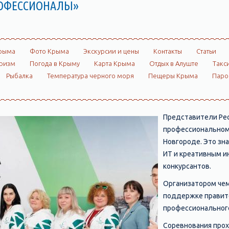
РОФЕССИОНАЛЫ»
рыма
Фото Крыма
Экскурсии и цены
Контакты
Статьи
ризм
Погода в Крыму
Карта Крыма
Отдых в Алуште
Такс
Рыбалка
Температура черного моря
Пещеры Крыма
Пар
Представители Рес
профессиональном
Новгороде. Это зн
ИТ и креативным и
конкурсантов.
Организатором че
поддержке правите
профессионального
Соревнования про