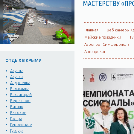
МАСТЕРСТВУ «П
Главная
Веб камеры К
Майские праздники
Ту
Аэропорт Симферополь
Автопрокат
ОТДЫХ В КРЫМУ
Алушта
Алупка
Андреевка
Балаклава
Бахчисарай
Береговое
Витино
Высокое
Гаспра
Героевское
Гурзуф