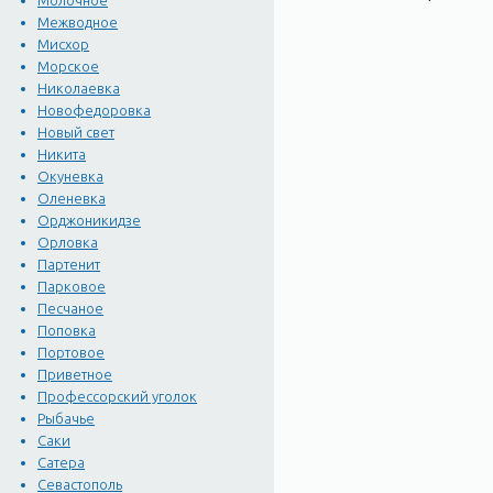
Молочное
Межводное
Мисхор
Морское
Николаевка
Новофедоровка
Новый свет
Никита
Окуневка
Оленевка
Орджоникидзе
Орловка
Партенит
Парковое
Песчаное
Поповка
Портовое
Приветное
Профессорский уголок
Рыбачье
Саки
Сатера
Севастополь