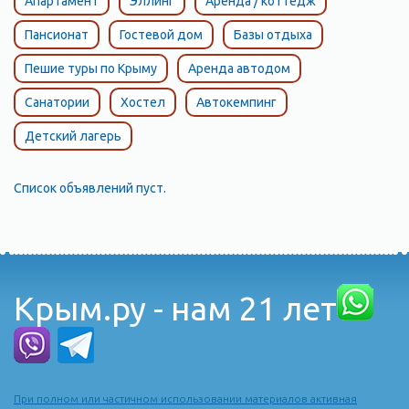
Апартамент
Эллинг
Аренда / коттедж
Пансионат
Гостевой дом
Базы отдыха
Пешие туры по Крыму
Аренда автодом
Санатории
Хостел
Автокемпинг
Детский лагерь
Список объявлений пуст.
Крым.ру - нам 21 лет
При полном или частичном использовании материалов активная