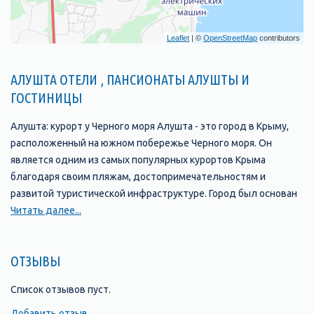
Leaflet
| ©
OpenStreetMap
contributors
АЛУШТА ОТЕЛИ , ПАНСИОНАТЫ АЛУШТЫ И
ГОСТИНИЦЫ
Алушта: курорт у Черного моря Алушта - это город в Крыму,
расположенный на южном побережье Черного моря. Он
является одним из самых популярных курортов Крыма
благодаря своим пляжам, достопримечательностям и
развитой туристической инфраструктуре. Город был основан
в 1837 году и с тех пор стал одним из главных туристических
Читать далее...
центров Крыма. В Алуште находится множество отелей,
пансионатов, санаториев и гостевых домов, которые
ОТЗЫВЫ
предлагают своим гостям комфортабельные номера и
широкий выбор услуг. Одной из главных
Список отзывов пуст.
достопримечательностей Алушты является ее набережная,
которая протянулась на несколько километров вдоль моря и
Добавить отзыв