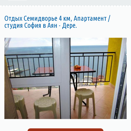
Отдых Семидворье 4 км, Апартамент /
студия София в Аян - Дере.