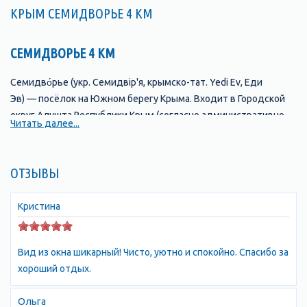
КРЫМ СЕМИДВОРЬЕ 4 КМ
СЕМИДВОРЬЕ 4 КМ
Семидво́рье (укр. Семидвір'я, крымско-тат. Yedi Ev, Еди
Эв) — посёлок на Южном берегу Крыма. Входит в Городской
округ Алушта Республики Крым (согласно административно-
Читать далее...
территориальному делению Украины — в
составе Лучистовского сельсовета Алуштинского
горсовета Автономной Республики Крым).
ОТЗЫВЫ
Урочище Аян-Дере взяло свое название с
Ая́н
(греч. Αγίου
Кристина
Ιωάννου "Св. Иоанна", укр. Аян, крымско-тат. Ayan, Аян)
—
упразднённое село
в Симферопольском
районе Республики Крым, располагавшееся на юго-востоке
Вид из окна шикарный! Чисто, уютно и спокойно. Спасибо за
района, на территории нынешнего Добровского сельсовета.
хороший отдых.
Село находилось у северного подножия Чатыр-Дага, в
ущелье, недалеко от одноимённого источника —
Ольга