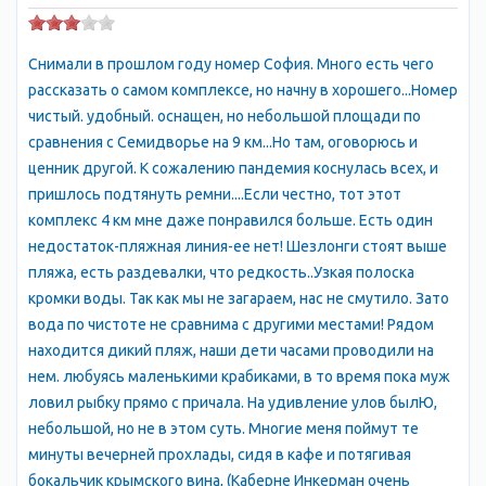
начала Салгира. Но сейчас так назван кусочек земли на Южном
берегу Крыма, расположенный у моря, всего в 4 км от Алушты
по Судакской трассе. Здесь и расположились апартаменты, в
Снимали в прошлом году номер София. Много есть чего
пригороде Алушты, в завораживающе красивой бухте
рассказать о самом комплексе, но начну в хорошего...Номер
урочища Аян-Дере.
чистый. удобный. оснащен, но небольшой площади по
Это
- уникальный жилой комплекс, воплощающий лучшие
сравнения с Семидворье на 9 км...Но там, оговорюсь и
черты французской ривьеры на родном Крымском побережье.
ценник другой. К сожалению пандемия коснулась всех, и
Комплекс расположен на участке площадью 15 га - когда
пришлось подтянуть ремни....Если честно, тот этот
спадает полуденный зной, можно играть в бадминтон на
комплекс 4 км мне даже понравился больше. Есть один
тенистых аллеях или кататься на велосипеде, гулять,
недостаток-пляжная линия-ее нет! Шезлонги стоят выше
наслаждаясь ароматом цветов и пением птиц, или читать
пляжа, есть раздевалки, что редкость..Узкая полоска
книгу на собственном пляже комплекса, где Вас не
кромки воды. Так как мы не загараем, нас не смутило. Зато
потревожит ни один посторонний.
вода по чистоте не сравнима с другими местами! Рядом
ИНФРАСТРУКТУРА
находится дикий пляж, наши дети часами проводили на
Собственный пляж
нем. любуясь маленькими крабиками, в то время пока муж
Бесплатная охраняемая парковка
ловил рыбку прямо с причала. На удивление улов былЮ,
Круглосуточная охрана
небольшой, но не в этом суть. Многие меня поймут те
Холодная и горячая вода, электричество подаются
минуты вечерней прохлады, сидя в кафе и потягивая
круглосуточно и бесперебойно.
бокальчик крымского вина, (Каберне Инкерман очень