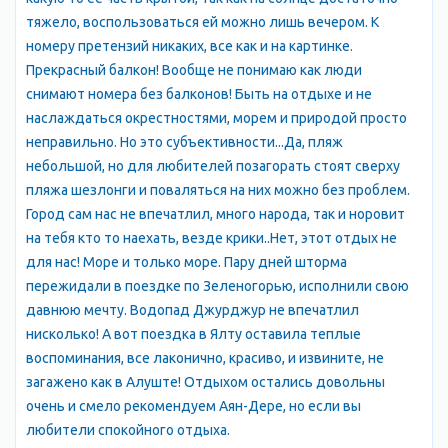
Терраса для загорания - это большая ровная площадка над
тяжело, воспользоваться ей можно лишь вечером. К
морем площадью 600 кв. метров, которая примыкает
номеру претензий никаких, все как и на картинке.
непосредственно к пляжу и набережной Эллингов Дельфин.
Прекрасный балкон! Вообще не понимаю как люди
На ней удобно отдыхать на шезлонгах, надувных матрасах,
снимают номера без балконов! Быть на отдыхе и не
удобно устанавливать надувные бассейны и зонты. С террасы
наслаждаться окрестностями, морем и природой просто
по лестницам можно спуститься в море. Перед террасой
неправильно. Но это субъективности...Да, пляж
находится двухуровневый крытый солярий, каждый этаж
небольшой, но для любителей позагорать стоят сверху
которого составляет 200 м.кв. Со второго этажа солярия
пляжа шезлонги и поваляться на них можно без проблем.
перед Вами откроется великолепный панорамный вид, здесь
Город сам нас не впечатлил, много народа, так и норовит
можно любоваться рассветами и закатами. Летом 2016 года
на тебя кто то наехать, везде крики..Нет, этот отдых не
второй ярус накрыт тентом.
для нас! Море и только море. Пару дней шторма
пережидали в поездке по Зеленогорью, исполнили свою
Купаться будете в чистом море - канализация Эллингов
давнюю мечту. Водопад Джурджур не впечатлил
подключена к канализационной сети г. Алушты.
нисколько! А вот поездка в Ялту оставила теплые
воспоминания, все лаконично, красиво, и извините, не
загажено как в Алуште! Отдыхом остались довольны
очень и смело рекомендуем Аян-Дере, но если вы
любители спокойного отдыха.