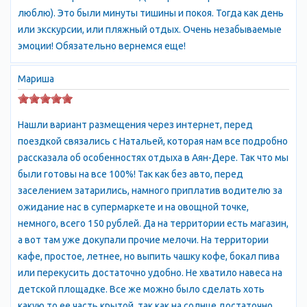
Рядом расположен кооператив Дельфин
.
люблю). Это были минуты тишины и покоя. Тогда как день
До набережной Алушты можно дойди по берегу моря за 30
или экскурсии, или пляжный отдых. Очень незабываемые
минут пешком или 6 минут на автомобиле. Небольшая
эмоции! Обязательно вернемся еще!
удаленность от Алушты позволит Вам полноценно
отдохнуть и не чувствовать себя оторванными от мира.
Мариша
ИНФРАСТРУКТУРА
Территория Эллингов Дельфин закрыта и круглосуточно
Нашли вариант размещения через интернет, перед
охраняется. До бесплатного галечного пляжа – от 5 до 75
поездкой связались с Натальей, которая нам все подробно
метров в зависимости от эллинга. Собственная набережная с
рассказала об особенностях отдыха в Аян-Дере. Так что мы
лавочками, клумбами и фонтанами, детской площадкой,
были готовы на все 100%! Так как без авто, перед
продовольственный магазин, фруктово-овощной ларек,
заселением затарились, намного приплатив водителю за
газетный киоск и киоск по продаже принадлежностей для
ожидание нас в супермаркете и на овощной точке,
купания и загарания. Бесплатная стоянка автомобиля рядом с
немного, всего 150 рублей. Да на территории есть магазин,
эллингом. Предоставляется услуга трансфера. Медсестра.
а вот там уже докупали прочие мелочи. На территории
кафе, простое, летнее, но выпить чашку кофе, бокал пива
Эллинги Дельфин подключены к Интернету. Бесплатный
Wi-
или перекусить достаточно удобно. Не хватило навеса на
Fi
.
детской площадке. Все же можно было сделать хоть
какую то ее часть крытой, так как на солнце достаточно