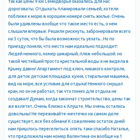
так как цены 9 км Семидворья оказались для нас
дороговаты. Отдыхать планировали семьей, хотели
поближе к морю в хорошем номере снять жилье. Очень
были удивлены вообще что такое место есть, о нем
слышали впервые. Решили рискнуть, забронировали всего
на 5 суток, что бы была возможность уехать...Но по
приезду поняли, что место нам идеально подходит!
Людей немного, номер шикарный, пляж небольшой. но
такой чистейшей просто кристальной воды я не видела в
Крыму давно! Апартамент под ключ, никакого контроля,
для деток детская площадка. кухня, стиральная машинка,
вид на море, все условия для отдыха! Немного смущал
кран, но он не работал, так что помех для отдыха не
создавал! Думаю, когда закончат строительство, цены так
же взлетят..Очень близко к Алуште. Мы очень остались
довольны! Не переживайте-мечтечко на самом деле
существует, все без обмана! К сожалению остаток дней
нам пришлось переселиться. опять таки спасибо Наталье,
что предложила нам номер Валентина-он вообще на 1