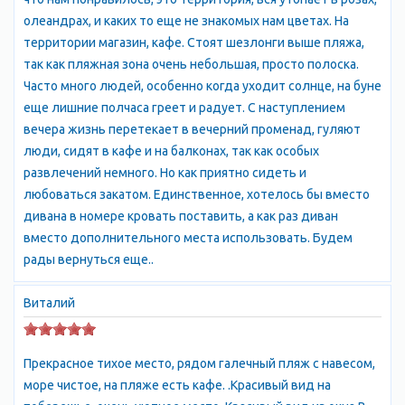
тенистых аллеях или кататься на велосипеде, гулять,
олеандрах, и каких то еще не знакомых нам цветах. На
наслаждаясь ароматом цветов и пением птиц, или читать
территории магазин, кафе. Стоят шезлонги выше пляжа,
книгу на собственном пляже комплекса, где Вас не
так как пляжная зона очень небольшая, просто полоска.
потревожит ни один посторонний.
Часто много людей, особенно когда уходит солнце, на буне
ИНФРАСТРУКТУРА
еще лишние полчаса греет и радует. С наступлением
Собственный пляж
вечера жизнь перетекает в вечерний променад, гуляют
Бесплатная охраняемая парковка
люди, сидят в кафе и на балконах, так как особых
Круглосуточная охрана
развлечений немного. Но как приятно сидеть и
Холодная и горячая вода, электричество подаются
любоваться закатом. Единственное, хотелось бы вместо
круглосуточно и бесперебойно.
дивана в номере кровать поставить, а как раз диван
Рядом расположен кооператив Дельфин
.
вместо дополнительного места использовать. Будем
До набережной Алушты можно дойди по берегу моря за 30
рады вернуться еще..
минут пешком или 6 минут на автомобиле. Небольшая
удаленность от Алушты позволит Вам полноценно
Виталий
отдохнуть и не чувствовать себя оторванными от мира.
ИНФРАСТРУКТУРА
Прекрасное тихое место, рядом галечный пляж с навесом,
Территория Эллингов Дельфин закрыта и круглосуточно
море чистое, на пляже есть кафе. .Красивый вид на
охраняется. До бесплатного галечного пляжа – от 5 до 75