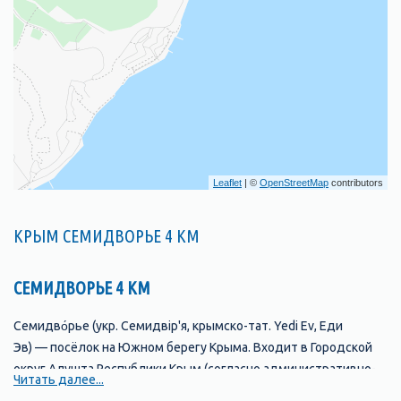
Leaflet
| ©
OpenStreetMap
contributors
КРЫМ СЕМИДВОРЬЕ 4 КМ
СЕМИДВОРЬЕ 4 КМ
Семидво́рье (укр. Семидвір'я, крымско-тат. Yedi Ev, Еди
Эв) — посёлок на Южном берегу Крыма. Входит в Городской
округ Алушта Республики Крым (согласно административно-
Читать далее...
территориальному делению Украины — в