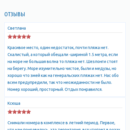
составе Лучистовского сельсовета Алуштинского
горсовета Автономной Республики Крым).
ОТЗЫВЫ
Урочище Аян-Дере взяло свое название с
Ая́н
(греч. Αγίου
Светлана
Ιωάννου "Св. Иоанна", укр. Аян, крымско-тат. Ayan, Аян)
—
упразднённое село
в Симферопольском
районе Республики Крым, располагавшееся на юго-востоке
Красивое место, один недостаток, почти пляжа нет.
района, на территории нынешнего Добровского сельсовета.
Скалистый, а который обещали -шириной 1.5 метра, если
Село находилось у северного подножия Чатыр-Дага, в
на море не большая волна то пляжа нет. Шезлонги стоят
ущелье, недалеко от одноимённого источника —
на берегу. Море изумительно чистое, были и медузы, но
начала Салгира. Но сейчас так назван кусочек земли на Южном
хорошо что змей как на генеральских пляжах нет. Нас обо
берегу Крыма, расположенный у моря, всего в 4 км от Алушты
всем предупредили, так что неожиданности не было.
по Судакской трассе. Здесь и расположились апартаменты, в
Номер хороший, просторный. Отдых понравился.
пригороде Алушты, в завораживающе красивой бухте
урочища Аян-Дере.
Ксюша
Это
- уникальный жилой комплекс, воплощающий лучшие
черты французской ривьеры на родном Крымском побережье.
Комплекс расположен на участке площадью 15 га - когда
Снимали номера в комплексе в летний период. Первое,
спадает полуденный зной, можно играть в бадминтон на
что нам понравилось, это территория, вся утопает в розах,