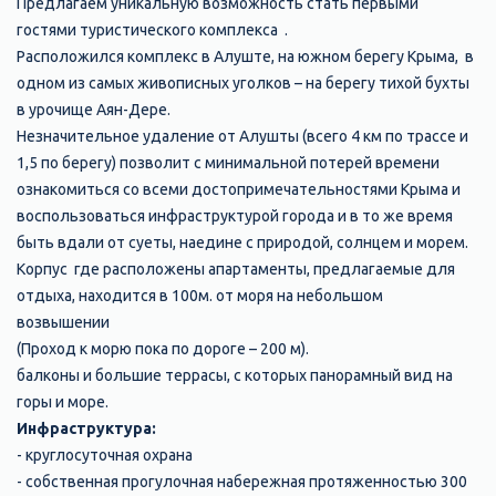
Предлагаем уникальную возможность стать первыми
гостями туристического комплекса .
Расположился комплекс в Алуште, на южном берегу Крыма, в
одном из самых живописных уголков – на берегу тихой бухты
в урочище Аян-Дере.
Незначительное удаление от Алушты (всего 4 км по трассе и
1,5 по берегу) позволит с минимальной потерей времени
ознакомиться со всеми достопримечательностями Крыма и
воспользоваться инфраструктурой города и в то же время
быть вдали от суеты, наедине с природой, солнцем и морем.
Корпус где расположены апартаменты, предлагаемые для
отдыха, находится в 100м. от моря на небольшом
возвышении
(Проход к морю пока по дороге – 200 м).
балконы и большие террасы, с которых панорамный вид на
горы и море.
Инфраструктура:
- круглосуточная охрана
- собственная прогулочная набережная протяженностью 300