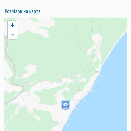
РозМари на карте
+
-