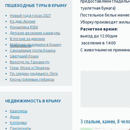
предоставляем гладильну
ПЕШЕХОДНЫЕ ТУРЫ В КРЫМУ
туалетная бумага)
Постельное белье меняетс
Новый год в горах 2027
Ко дню Армии
Уборку производят жильц
Романтика ЮБК
Расчетное время:
Детские весенние каникулы
выезд до 12:00дня
В погоне за дикими
заселение в 14:00
Майские праздники в Крыму
тюльпанами
С животными не принима
Сакральные гроты Крыма
Цветущий Крым
Велотур по Тарханкуту
Горы, Море и Пещеры
По следам уходящего Лета
Керчь грязевые гейзеры
НЕДВИЖИМОСТЬ В КРЫМУ
Квартиры
Дома
3 спальни, камин, 8 чел
Коттеджи
Пансионаты