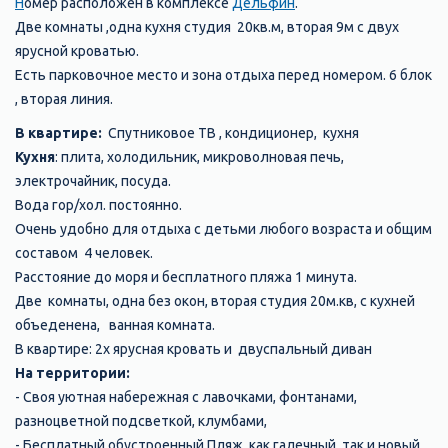
Н
омер расположен в комплексе
Дельфин
.
Две комнаты ,одна кухня студия 20кв.м, вторая 9м с двух
ярусной кроватью.
Есть парковочное место и зона отдыха перед номером. 6 блок
, вторая линия.
В квартире:
Спутниковое ТВ , кондиционер, кухня
Кухня
: плита, холодильник, микроволновая печь,
электрочайник, посуда.
Вода гор/хол. постоянно.
Очень удобно для отдыха с детьми любого возраста и общим
составом 4 человек.
Расстояние до моря и бесплатного пляжа 1 минута.
Две комнаты, одна без окон, вторая студия 20м.кв, с кухней
объеденена, ванная комната.
В квартире: 2х ярусная кровать и двуспальный диван
На территории:
- Своя уютная набережная с лавочками, фонтанами,
разноцветной подсветкой, клумбами,
- Бесплатный обустроенный Пляж, как галечный, так и новый