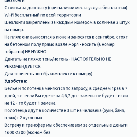
шезлонги
Стоянка за допплату (при наличии места услуга бесплатная)
Wi-fi бесплатный по всей территории
Шезлонги закреплены за каждым номером в колич-ве 3 штук
на номер.
На пляж они выносятся в июне и заносятся в сентябре, стоят
на бетонном полу прямо возле моря - носить (в номер
-обратно) НЕ НУЖНО.
Двигать на пляже тень/нетень - НАСТОЯТЕЛЬНО НЕ
РЕКОМЕНДУЕТСЯ.
Для тени есть зонт!(в комплекте к номеру)
Удобства:
Белье и полотенца меняются по запросу, в среднем 1раз в 7
дней, т.е. если Вы едете на 4,6,7 дн - замены не будет - если
на 12 - то будет 1 замена.
Полотенца идут в количестве 3 шт на человека (руки, баня,
пляж)+ 2 кухонных.
Встречу и трансфер мы обеспечиваем за отдельные деньги
1600-2300 (эконом без