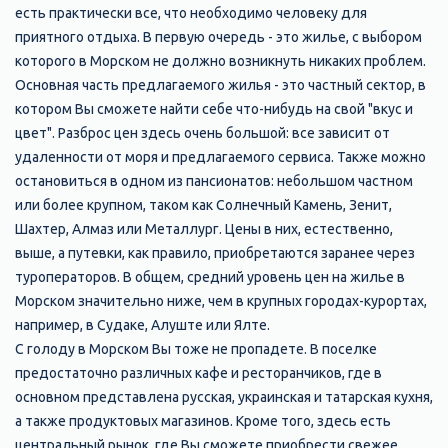
есть практически все, что необходимо человеку для
приятного отдыха. В первую очередь - это жилье, с выбором
которого в Морском не должно возникнуть никаких проблем.
Основная часть предлагаемого жилья - это частный сектор, в
котором Вы сможете найти себе что-нибудь на свой "вкус и
цвет". Разброс цен здесь очень большой: все зависит от
удаленности от моря и предлагаемого сервиса. Также можно
остановиться в одном из пансионатов: небольшом частном
или более крупном, таком как Солнечный Камень, Зенит,
Шахтер, Алмаз или Металлург. Цены в них, естественно,
выше, а путевки, как правило, приобретаются заранее через
туроператоров. В общем, средний уровень цен на жилье в
Морском значительно ниже, чем в крупных городах-курортах,
например, в Судаке, Алуште или Ялте.
С голоду в Морском Вы тоже не пропадете. В поселке
предостаточно различных кафе и ресторанчиков, где в
основном представлена русская, украинская и татарская кухня,
а также продуктовых магазинов. Кроме того, здесь есть
центральный рынок, где Вы сможете приобрести свежее