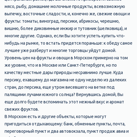
мясо, рыбу, домашние молочные продукты, всевозможную
выпечку, восточные сладости, и, конечно же, свежие овощи и
фрукты: томаты, виноград, персики, абрикосы, черешню,
вишню, более диковинные инжир и тутовник (шелковица), и
многие другие. Однако, если Вы хотите успеть купить что-
нибудь на рынке, то встать придется пораньше: к обеду самое
лучшее уже разберут и многие торговцы уйдут домой.
Уровень цен на фрукты и овощи в Морском примерно на том
же уровне, что и в Москве или Санкт-Петербурге, но по
качеству местные дары природы несравнимо лучше. Куда
персику, ехавшему до магазина не одну неделю из далеких
стран, до персика, еще утром висевшего на ветке под
палящими лучами южного солнца? Вернувшись домой, Вы
еще долго будете вспоминать этот нежный вкус и аромат
свежих фруктов.
В Морском есть и другие объекты, которые могут
пригодиться отдыхающему: банк, обменные пункты, почта,
переговорный пункт и два автовокзала, пункт продаж авиа и