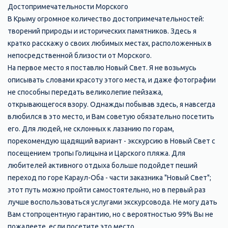
Достопримечательности Морского
В Крыму огромное количество достопримечательностей:
творений природы и исторических памятников. Здесь я
кратко расскажу о своих любимых местах, расположенных в
непосредственной близости от Морского.
На первое место я поставлю Новый Свет. Я не возьмусь
описывать словами красоту этого места, и даже фотографии
не способны передать великолепие пейзажа,
открывающегося взору. Однажды побывав здесь, я навсегда
влюбился в это место, и Вам советую обязательно посетить
его. Для людей, не склонных к лазанию по горам,
порекомендую щадящий вариант - экскурсию в Новый Свет с
посещением тропы Голицына и Царского пляжа. Для
любителей активного отдыха больше подойдет пеший
переход по горе Караул-Оба - части заказника "Новый Свет";
этот путь можно пройти самостоятельно, но в первый раз
лучше воспользоваться услугами экскурсовода. Не могу дать
Вам стопроцентную гарантию, но с вероятностью 99% Вы не
пожалеете, если посетите это место.