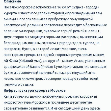
Описание
Поселок Морское расположен в 16 км от Судака - города-
курорта, известного своей историей и производимыми там
винами. Поселок занимает прибрежную зону широкой
Капсихорской долины и постепенно переходит в бесконечные
зеленые виноградники, питаемые горной речкой Шелен. С
двух сторон он защищен горными массивами, выжженными
беспощадным южным солнцем. Природа здесь сурова, но
прекрасна. Бухта, в которой лежит Морское, очень
просторная, прикрыта с одной стороны причудливым мысом
Ай-Фока (Кабаний мыс), а с другой - мысом Агира, увенчанным
средневековой башней Чобан-Куле. Кристально чистая вода в
бухте и бесконечный галечный пляж, протянувшийся на
несколько километров, бесспорно порадуют любителей
пляжного отдыха.
Инфраструктура курорта Морское
Как и во многих других прибрежных поселках, курортная
инфраструктура Морского в последнее десятилетие
стремительно развивается. И на сегодняшний день здесь