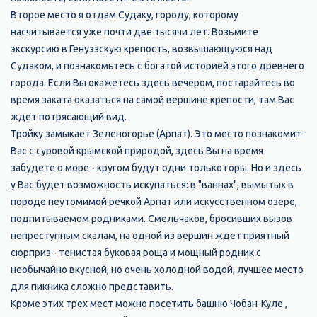
Второе место я отдам Судаку, городу, которому
насчитывается уже почти две тысячи лет. Возьмите
экскурсию в Генуэзскую крепость, возвышающуюся над
Судаком, и познакомьтесь с богатой историей этого древнего
города. Если Вы окажетесь здесь вечером, постарайтесь во
время заката оказаться на самой вершине крепости, там Вас
ждет потрясающий вид.
Тройку замыкает Зеленогорье (Арпат). Это место познакомит
Вас с суровой крымской природой, здесь Вы на время
забудете о море - кругом будут одни только горы. Но и здесь
у Вас будет возможность искупаться: в "ваннах", вымытых в
породе неутомимой речкой Арпат или искусственном озере,
подпитываемом родниками. Смельчаков, бросивших вызов
непреступным скалам, на одной из вершин ждет приятный
сюрприз - тенистая буковая роща и мощный родник с
необычайно вкусной, но очень холодной водой; лучшее место
для пикника сложно представить.
Кроме этих трех мест можно посетить башню Чобан-Куле ,