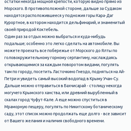
остатки некогда мощной крепости, которую видно прямо из
Морского. В противоположной стороне, дальше за Судаком
находятся расположившееся у подножия горы Кара-Даг
Курортное, в котором находится дельфинарий, и знаменитый
своей природой Коктебель.
Один раз за отдых можно выбраться и куда-нибудь
подальше; особенно это легко сделать на автомобиле. Вы
можете проехать все побережье от Морского до Ялты по
головокружительному горному серпантину, наслаждаясь
открывающимися за каждым поворотом видами, погулять
там по городу, посетить Ласточкино Гнездо, подняться на Ай-
Петри и увидеть самый высокий водопад в Крыму Учан-Су.
Дальше можно отправиться в Бахчисарай - столицу некогда
могучего Крымского ханства, или древний вырубленный в
скалах город Чуфут-Кале. А еще можно спуститься в
Мраморную пещеру, погулять по Никитскому ботаническому
саду, этот список можно продолжать еще долго - все зависит
от Вашего желания и наличия свободного времени.