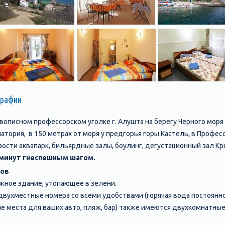
графии
описном профессорском уголке г. Алушта на берегу Черного моря
атория, в 150 метрах от моря у предгорья горы Кастель, в Профес
ости аквапарк, бильярдные залы, боулинг, дегустационный зал Кр
 минут гнеспешным шагом.
ров
жное здание, утопающее в зелени.
вухместные номера со всеми удобствами (горячая вода постоянно
 места для ваших авто, пляж, бар) также имеются двухкомнатные