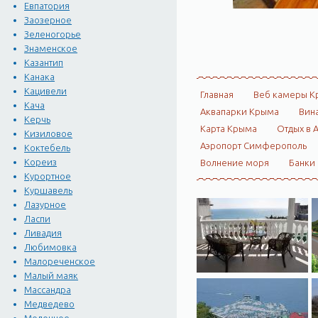
Евпатория
Заозерное
Зеленогорье
Знаменское
Казантип
Канака
Кацивели
Главная
Веб камеры К
Кача
Аквапарки Крыма
Вин
Керчь
Карта Крыма
Отдых в 
Кизиловое
Аэропорт Симферополь
Коктебель
Кореиз
Волнение моря
Банки
Курортное
Куршавель
Лазурное
Ласпи
Ливадия
Любимовка
Малореченское
Малый маяк
Массандра
Медведево