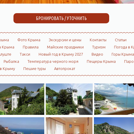
БРОНИРОВАТЬ / УТОЧНИТЬ
рыма
Фото Крыма
Экскурсии и цены
Контакты
Статьи
а Крыма
Правила
Майские праздники
Туризм
Погода в 
Алуште
Такси
Новый год в Крыму 2027
Видео
Горы Крыма
Рыбалка
Температура черного моря
Пещеры Крыма
Пар
 в Крыму
Пешие туры
Автопрокат