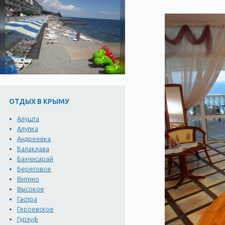
ОТДЫХ В КРЫМУ
Алушта
Алупка
Андреевка
Балаклава
Бахчисарай
Береговое
Витино
Высокое
Гаспра
Героевское
Гурзуф