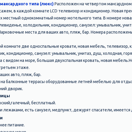
мансардного типа (люкс)
Расположен на четвертом мансардном 
сажем, в каждой комнате LCD телевизор и кондиционер. Новая пр
х местный однокомнатный номер мотельного типа. В номере нова
левиденье, холодильник, кондиционер, санузел: умывальник, унита
 Парковочные места для ваших авто, пляж, бар. Номера расположен
й комнате две односпальные кровати, новая мебель, телевизор, 
, кондиционер, санузел: умывальник, унитаз, душ, холодная, горя
а с видом на море, большая двухспальная кровать, новая мебель.
третьем этаже.
ших авто, пляж, бар.
 на балконные террасы оборудованные летней мебелью для отдых
ний дворик.
ницы
ский,галечный, бесплатный.
лежаками, есть санузел, медпункт, дежурят спасатели, имеется д
ги
нее питание.