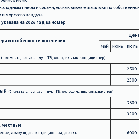
оранное меню.
 холодным пивом и соками, эксклюзивные шашлыки по собственному
о и морского воздуха.
указана на 2026 год за номер
Цена
ера и особенности поселения
май
июнь
июль
(1-комната, санузел, душ, ТВ, холодильник, кондиционер)
2500
2300
ный
(2-комнаты, санузел, душ, ТВ, холодильник, кондиционер)
3500
3200
х местные
6000
а море, джакузи, два кондиционера, два LCD