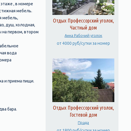
этаже , в номере
естижная мебель.
я мебель,
Отдых Профессорский уголок,
з, душ, холодная,
Частный дом
ы на первом, втором
Анна Рабочий уголок
от 4000 руб/сутки за номер
кабельное
чая вода
Номера
а и приема пищи.
Отдых Профессорский уголок,
ва бара.
Гостевой дом
Прада
от 1800 руб/сутки за номер