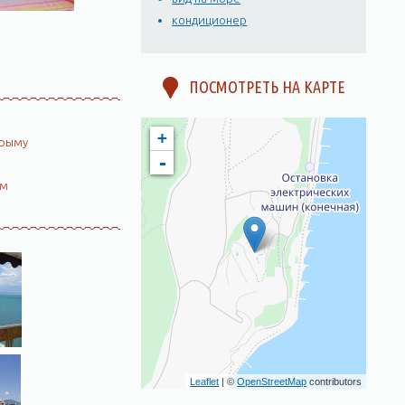
кондиционер
ПОСМОТРЕТЬ НА КАРТЕ
+
Крыму
-
ом
Leaflet
| ©
OpenStreetMap
contributors