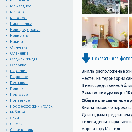
Молочное
Межводное
Мисхор
Морское
Николаевка
Новофедоровка
Новый свет
Никита
Окуневка
Оленевка
Показать все фото
Орджоникидзе
Орловка
Партенит
Вилла расположена в жив
Парковое
месте, на территории сан
Песчаное
В непосредственной близ
Поповка
Расстояние до моря 10
Портовое
Общее описание номе
Приветное
Профессорский уголок
Вилла новое четырехэта
Рыбачье
Для отдыха предлагаем д
Саки
телевиденье парковочные
Сатера
море и гору Кастель.
Севастополь