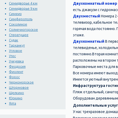
Двухкомнатный номер 
Семидворье 4 км
Семидворье 9 км
есть джакузи с гидромас
Симеиз
Двухместный
Номера 2-
Симферополь
телевизор, кабельное те
Соколиное
горячая вода постоянно.
Солнечногорское
этаже.
Стерегущее
Судак
Двухкомнатный
В перво
Тарханкут
телевиденье, холодильник
Угловое
постоянно.Вторая комнат
Утес
расположены на втором 
Учкуевка
Парковочные места для ва
Феодосия
Фиолент
Все номера имеют выход
Форос
Имеется уютный внутрен
Черноморское
Инфраструктура гости
Штормовое
Пляж отдельный, санатор
Щелкино
Оборудован деревянными 
Юркино
Ялта
Дополнительные услу
У нас трехразовое домаш