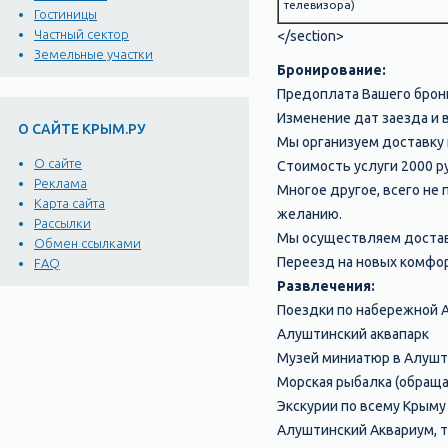
телевизора)
Гостиницы
Частный сектор
</section>
Земельные участки
Бронирование:
Предоплата Вашего брони
Изменение дат заезда и 
О САЙТЕ КРЫМ.РУ
Мы организуем доставку 
О сайте
Стоимость услуги 2000 р
Реклама
Многое другое, всего не
Карта сайта
желанию.
Рассылки
Мы осуществляем достав
Обмен ссылками
Переезд на новых комфо
FAQ
Развлечения:
Поездки по набережной А
Алуштинский аквапарк
Музей миниатюр в Алушт
Морская рыбалка (обраща
Экскурии по всему Крыму (
Алуштинский Аквариум, 