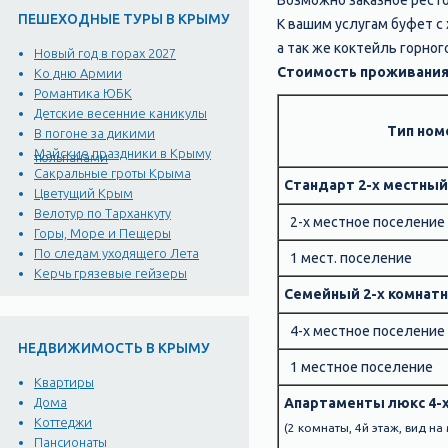
Возможно заказное рест
ПЕШЕХОДНЫЕ ТУРЫ В КРЫМУ
К вашим услугам буфет с
а так же коктейль горног
Новый год в горах 2027
Стоимость проживания 
Ко дню Армии
Романтика ЮБК
Детские весенние каникулы
Тип ном
В погоне за дикими
Майские праздники в Крыму
тюльпанами
Сакральные гроты Крыма
Стандарт 2-х местный
Цветущий Крым
Велотур по Тарханкуту
2-х местное поселение
Горы, Море и Пещеры
По следам уходящего Лета
1 мест. поселение
Керчь грязевые гейзеры
Семейный 2-х комнат
4-х местное поселение
НЕДВИЖИМОСТЬ В КРЫМУ
1 местное поселение
Квартиры
Апартаменты люкс 4-
Дома
Коттеджи
(2 комнаты, 4й этаж, вид н
Пансионаты