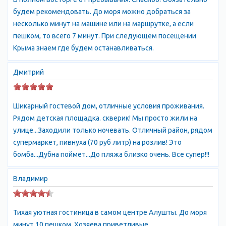
другое. Алушта также славится своими пляжами, которые
будем рекомендовать. До моря можно добраться за
являются одними из лучших на крымском побережье. Здесь
несколько минут на машине или на маршрутке, а если
можно насладиться теплым морем, солнцем и чистым
пешком, то всего 7 минут. При следующем посещении
воздухом. Пляжи Алушты отличаются своим разнообразием:
Крыма знаем где будем останавливаться.
от галечных до песчаных, от диких до оборудованных всем
необходимым для комфортного отдыха. В целом, Алушта
Дмитрий
является прекрасным местом для отдыха и развлечений.
Здесь есть все необходимое для того, чтобы провести время
с удовольствием и насладиться красотами Крыма.
Шикарный гостевой дом, отличные условия проживания.
Рядом детская площадка. скверик! Мы просто жили на
улице...Заходили только ночевать. Отличный район, рядом
супермаркет, пивнуха (70 руб литр) на розлив! Это
бомба...Дубна поймет...До пляжа близко очень. Все супер!!!
Владимир
Тихая уютная гостиница в самом центре Алушты. До моря
минут 10 пешком. Хозяева приветливые,