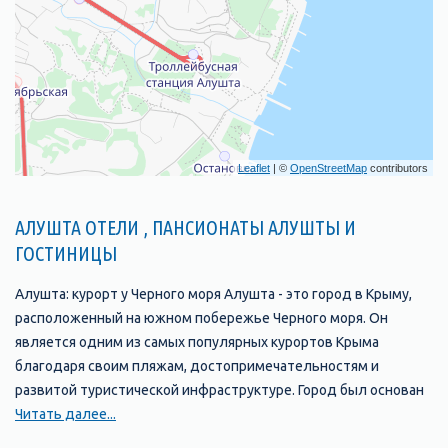
Leaflet
| ©
OpenStreetMap
contributors
АЛУШТА ОТЕЛИ , ПАНСИОНАТЫ АЛУШТЫ И
ГОСТИНИЦЫ
Алушта: курорт у Черного моря Алушта - это город в Крыму,
расположенный на южном побережье Черного моря. Он
является одним из самых популярных курортов Крыма
благодаря своим пляжам, достопримечательностям и
развитой туристической инфраструктуре. Город был основан
в 1837 году и с тех пор стал одним из главных туристических
Читать далее...
центров Крыма. В Алуште находится множество отелей,