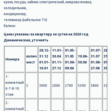
кухня, посуда, чайник электрический, микроволновка,
холодильник,
кондиционер,
телевизор (кабельное ТV)
б
алкон
Цены указаны за квартиру за сутки на 2026 год
Динамическая, уточнять
28.12-
11.01-
01.05-
01.07-
28.0
колич
31.12
30.04
31.05
10.06-
31.07
31.0
Номера
мест
01.01-
01.11-
01.06-
30.06
01.08-
01.0
10.01
27.12
09.06
27.08
30.0
1-
комнатный
2
3000
2000
2700
3300
3800
320
6-7-8-10
этаж
2-
комнатный