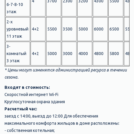
4
3700
2300
3200
4300
5500
430
6-7-8-10
этаж
2-х
уровневый
4+2
5500
3500
5000
6000
6500
550
11 этаж
3-
комнатый
4+2
5000
3000
4000
4800
5800
480
3 этаж
* Цены могут изменятся администрацией ресурса в течении
сезона.
Входят в стоимость:
Скоростной интернет Wi-Fi
Круглосуточная охрана здания
Расчетный час:
заезд с 14:00, выезд до 12:00 Для обеспечения
максимального комфорта жильцов в доме расположены:
- собственная котельная;