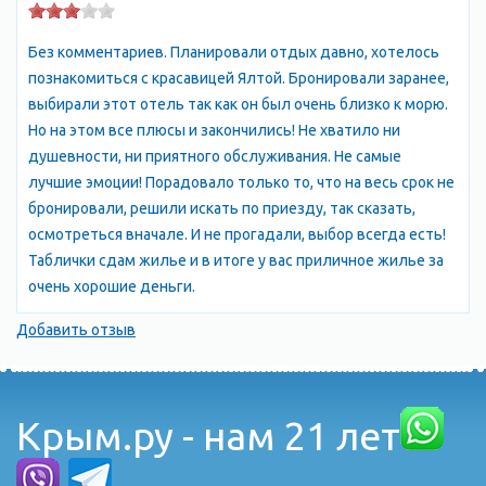
время строительных работ часто находят предметы периода
крымского средневековья. В средние века здесь было
Без комментариев. Планировали отдых давно, хотелось
довольно значительное селение, которое называли
познакомиться с красавицей Ялтой. Бронировали заранее,
Джалитой. Самое раннее упоминание о Ялте (Джалите)
выбирали этот отель так как он был очень близко к морю.
встречается в описании побережья Крыма в начале ХII в.(1145
Но на этом все плюсы и закончились! Не хватило ни
г.). В XIII веке на южное побережье проникают венецианцы, а
душевности, ни приятного обслуживания. Не самые
затем генуэзцы. В документах и на картах ХIV в. Ялта
лучшие эмоции! Порадовало только то, что на весь срок не
именуется Ялитой, Каллитой, Гиалитой и Эталитой.
бронировали, решили искать по приезду, так сказать,
Целебные силы Ялты и ее окрестностей настойчиво
осмотреться вначале. И не прогадали, выбор всегда есть!
пропагандировали врачи Боткин и Дмитриев. С.П. Боткин
Таблички сдам жилье и в итоге у вас приличное жилье за
первый высказал мнение, что Ялта и весь Южный берег -
очень хорошие деньги.
лучшая климатическая станция России для больных
Добавить отзыв
туберкулезом. По его совету царская семья Романовых купили
для себя Ливадию.
Это послужило толчком для быстрого развития Ялты. Чтобы
быть ближе к царю, придворная знать стала строить здесь
Крым.ру - нам 21 лет
дворцы и дачи. Вслед за этим предприимчивые буржуа
начали сооружать гостиницы и дачи, рассчитанные на