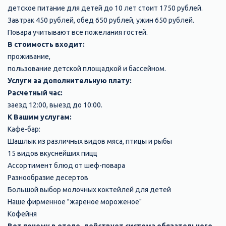
детское питание для детей до 10 лет стоит 1750 рублей.
"улучшенный" (цена за
5000
5950
7500
7500
5000
Завтрак 450 рублей, обед 650 рублей, ужин 650 рублей.
номер в сутки: 5 человек)
руб
руб
руб
руб
руб
Повара учитывают все пожелания гостей.
Без балкона
В стоимость входит:
проживание,
пользование детской площадкой и бассейном.
Услуги за дополнительную плату:
Расчетный час:
заезд 12:00, выезд до 10:00.
К Вашим услугам:
Кафе-бар:
Шашлык из различных видов мяса, птицы и рыбы
15 видов вкуснейших пицц
Ассортимент блюд от шеф-повара
Разнообразие десертов
Большой выбор молочных коктейлей для детей
Наше фирменное "жареное мороженое"
Кофейня