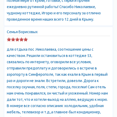
полной мере от кухни, готовки, стирки и прочей
ещё и комфортным проживанием. Довольно удачным
ежедневно рутинной работы! Спасибо Николаевке,
выбором для отдыхающих, стремящихся к полному
чудному коттедже, Игорю и его персоналу за отлично
расслаблению, можно назватьпансионаты в Николаевке.
проведенное время наших всего 12 дней в Крыму.
Пансионаты в Николаевке – это курортные учреждения, отдых
в которых стал доброй традицией для многих гостей этого
Семья Борисовых
приветливого курорта. Можно сказать больше: отдых в
Николаевке было бы трудно себе представить без
комфортабельных номеров и сервиса в николаевских
для отдыха пос .Николаевка, соотношение цены с
коттеджах или пансионатах.
качеством. Решили остановиться в коттедже 53,
связались по интернету, оговорили все условия,
отправили предоплату и договорились о встрече в
аэропорту в Симферополе, так как ехали в Крым в первый
раз и дороги не знали. Встретили, довезли. Дорога к
поселку скучная, поля, степи, города, поселки! Сам отель
нам очень понравился, он чистый и ухоженный. Номер нам
дали тот, что и хотели-выход на аллею, ведущую к морю.
В номере все согласно описания: холодильник, удобная
мебель, телевизор и т.д.,а главное-был кондиционер,