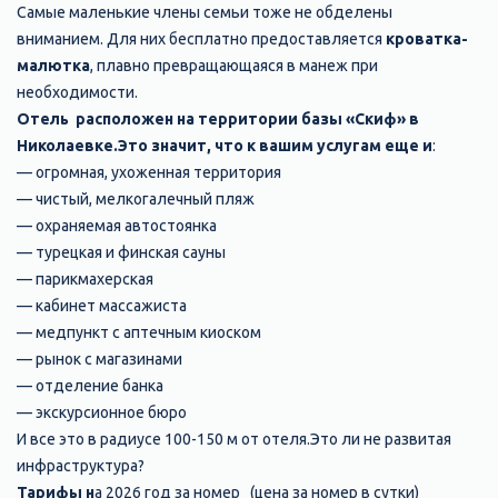
Самые маленькие члены семьи тоже не обделены
вниманием. Для них бесплатно предоставляется
кроватка-
малютка
, плавно превращающаяся в манеж при
необходимости.
Отель расположен на территории базы «Скиф» в
Николаевке.Это значит, что к вашим услугам еще и
:
— огромная, ухоженная территория
— чистый, мелкогалечный пляж
— охраняемая автостоянка
— турецкая и финская сауны
— парикмахерская
— кабинет массажиста
— медпункт с аптечным киоском
— рынок с магазинами
— отделение банка
— экскурсионное бюро
И все это в радиусе 100-150 м от отеля.Это ли не развитая
инфраструктура?
Тарифы н
а 2026 год за номер (цена за номер в сутки)