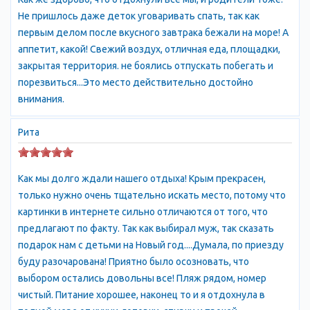
остановиться в многочисленных пансионатах, базах отдыха
Не пришлось даже деток уговаривать спать, так как
или снять жилье в частном секторе. Но где бы не поселились
первым делом после вкусного завтрака бежали на море! А
гости поселкаНиколаевка, им не приходится тратить много
аппетит, какой! Свежий воздух, отличная еда, площадки,
времени, сил и средств, чтобы добраться до моря. Поселок
закрытая территория. не боялись отпускать побегать и
так компактно расположился вдоль побережья, что самые
порезвиться...Это место действительно достойно
дальние точки оказались в 15 минутах неторопливой ходьбы.
внимания.
Местный Дом культуры представляет возможным посещать
различные выставки, концертные программы и кинозал.
Рита
Множество аттракционов на набережной и, конечно же, Луна-
парк, не оставляют равнодушными ни детей, ни взрослых. А
огромное количество баров и ресторанов, закусочных и
Как мы долго ждали нашего отдыха! Крым прекрасен,
просто столовых позволяют не только подобрать
только нужно очень тщательно искать место, потому что
подходящую по вкусу кухню, но и наслаждаться любимой
картинки в интернете сильно отличаются от того, что
музыкой, танцевальными программами, продемонстрировать
предлагают по факту. Так как выбирал муж, так сказать
свои вокальные и танцевальные способности. Отдых в
подарок нам с детьми на Новый год....Думала, по приезду
Николаевке дарует гостям этого молодого курорта
буду разочарована! Приятно было осозновать, что
возможность расслабиться и забыть об оставленных вдали
выбором остались довольны все! Пляж рядом, номер
проблемах, попросту наслаждаться солнечными пляжами,
чистый. Питание хорошее, наконец то и я отдохнула в
тёплым морем, а, при удачном выборе способа размещения,