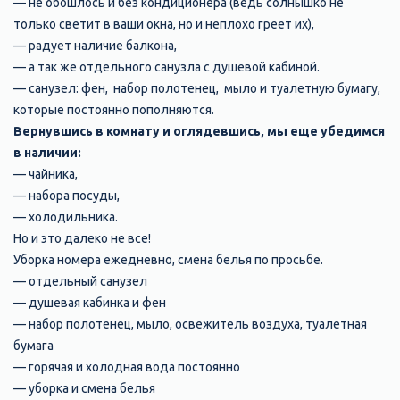
— не обошлось и без кондиционера (ведь солнышко не
только светит в ваши окна, но и неплохо греет их),
— радует наличие балкона,
— а так же отдельного санузла с душевой кабиной.
— санузел: фен, набор полотенец, мыло и туалетную бумагу,
которые постоянно пополняются.
Вернувшись в комнату и оглядевшись, мы еще убедимся
в наличии:
— чайника,
— набора посуды,
— холодильника.
Но и это далеко не все!
Уборка номера ежедневно, смена белья по просьбе.
— отдельный санузел
— душевая кабинка и фен
— набор полотенец, мыло, освежитель воздуха, туалетная
бумага
— горячая и холодная вода постоянно
— уборка и смена белья