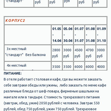
"стандарт"
руб
руб
руб
руб
руб
К О Р П У С 2
01.05
05.06
01.07
01.08
01.09
-
-
-
-
-
14.06
30.06
31.07
31.08
31.10
3х-местный
2800
3000
4500
4700
3000
"стандарт" Без балкона
руб
руб
руб
руб
руб
4х-местный
3500
3500
6000
6000
4000
"стандарт" Без балкона
руб
руб
руб
руб
руб
ПИТАНИЕ:
​В отеле работает столовая и кафе, где вы можете заказать
2х-комнатный
себе завтраки обеды или ужины, либо заказать по меню кафе
"улучшенный" (цена за
5000
5950
7000
7500
5000
различные блюда от шеф-повара, фирменые шашлыки на
номер в сутки: 4
руб
руб
руб
руб
руб
мангале или в тандыре. Стоимость трехразового питания
человека) Без балкона
(завтрак, обед, ужин) 2050 рублей с человека. Завтрак 550
рублей, обед 750 рублей, ужин 750 рублей. Трехразовое
2х-комнатный