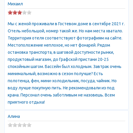
защищённых незамерзающих бухт. Самая длинная
Михаил
Севастопольская бухта уходит вглубь полуострова более чем
на восемь километров и считается одной из нескольких
Мы с женой проживали в Гостевом доме в сентябре 2021 г.
самых удобных бухт в мире.
Отель небольшой, номер такой же. Но нам места хватало.
Вид на Севастопольскую бухту с моря Севастопольская бухта,
Территория отеля соответствуют фотографиям на сайте.
Южная бухта
Местоположение неплохое, но нет фонарей. Рядом
Достопримечательности Севастополя
остановка транспорта, в шаговой доступности рынки,
Севастополь - это один из древнейших городов Крыма;
продуктовый магазин, до Графской пристани 20-25
следы истории можно увидеть в Херсонесе и Балаклаве. О
спокойным шагом. Бассейн был холодным. Завтрак очень
тяжелых временах Севастополя напоминают памятник
минимальный, возможно в сезон получше? Есть
героям Крымской войны, памятник затонувшим кораблям,
полотенца, фен, мини-холодильник, посуда, чайник. Но
панорама «Оборона Севастополя 1854—1855 годов», диорама
воду лучше покупную пить. Не рекомендовали из под
«Штурм Сапун-горы 7 мая 1944 года».
крана. Персонал очень заботливым не назовешь. Всем
Желающие окунуться в подводный мир Севастополя могут
приятного отдыха!
посмотреть адреса и телефоны Дайвинг-клубов. Любители
активного отдыха могут совершить увлекательные экскурсии
Алина
по гротам Балаклавы.
Панорама Херсонеса в Севастополе Античный и
средневековый Херсонес в Севастополе