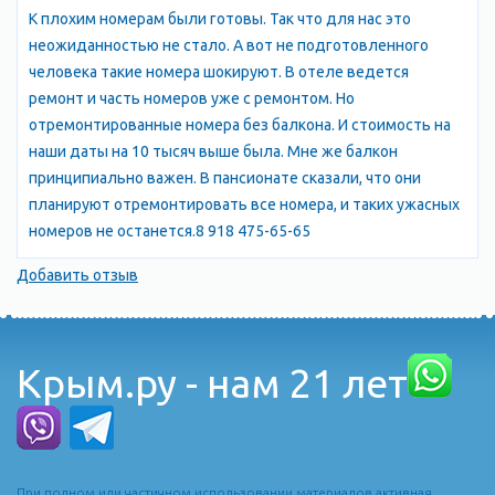
Камышевая бухта в Севастополе с высоты птичьего полета
К плохим номерам были готовы. Так что для нас это
Камышевая бухта в Севастополе
неожиданностью не стало. А вот не подготовленного
Температура верхнего слоя воды у побережья Севастополя
человека такие номера шокируют. В отеле ведется
всегда выше нуля, а в июле составляет 22ºС. Атмосферные
ремонт и часть номеров уже с ремонтом. Но
осадки в течение года выпадают довольно таки равномерно:
отремонтированные номера без балкона. И стоимость на
280...400 мм/гг. Наиболее "сухим месяцем" в году является
наши даты на 10 тысяч выше была. Мне же балкон
май.
принципиально важен. В пансионате сказали, что они
История Севастополя
планируют отремонтировать все номера, и таких ужасных
В античные времена на территории современного
номеров не останется.8 918 475-65-65
Севастополя располагалась греческая колония Херсонес.
Добавить отзыв
Позже эта территория входила в состав Римской и
Византийской империй. Во времена византийского
владычества город стал именоваться Херсоном.
С 988 городом Херсоном завладел киевский князь Владимир
Крым.ру - нам 21 лет
Святославич, который принял здесь православие вместе со
своей дружиной. Но войска золотой орды уничтожили город,
и его территория сначала контролировалась княжеством
Феодоро, а в 1475—1781 годы Османской империей.
Севастополь, Херсонес - следы истории Севастополь,
При полном или частичном использовании материалов активная