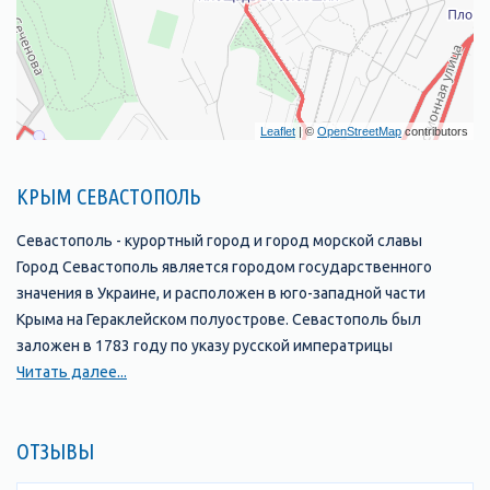
Leaflet
| ©
OpenStreetMap
contributors
КРЫМ СЕВАСТОПОЛЬ
Севастополь - курортный город и город морской славы
Город Севастополь является городом государственного
значения в Украине, и расположен в юго-западной части
Крыма на Гераклейском полуострове. Севастополь был
заложен в 1783 году по указу русской императрицы
Екатерины II и является крупнейшим незамерзающим морским
Читать далее...
торговым и рыбным портом, а также промышленным, научно-
техническим и культурно-историческим центром Крыма.
ОТЗЫВЫ
Карта Севастополя Севастополь - снимок из космоса
В районе Севастополя более 30 удобных, хорошо