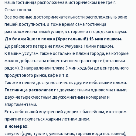
Наша гостиница расположена в историческом центре г.
Севастополя.
Все основные достопримечательности расположены в зоне
пешей доступности. В тоже время сама гостиница
расположена на тихой улице, в стороне от городского шума.
До ближайшего пляжа (Хрустальный) 15 мин пешком.
До рейсового катера на пляж Учкуевка 10мин пешком.
К Вашим услугам также остальные пляжи города, на которые
можно добраться на общественном транспорте (остановка
рядом). В направлении пляжа 5 мин ходьбы до центрального
продуктового рынка, кафе и т.д.
Так же в пешей доступности есть другие небольшие пляжи.
Гостиница располагает :
двухместными однокомнатными,
двух-четырехместным двухкомнатным номерами и
апартаментами.
Есть небольшой внутренний дворик с бассейном, в котором
приятно искупаться жарким летним днем.
В номерах:
санузел (душ, туалет, умывальник, горячая вода постоянно),