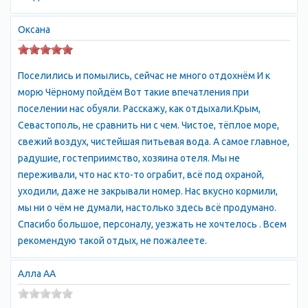
пристани Севастополя
По национальному составу населения Севастополь был
Оксана
городом с наивысшей долей русских среди всех украинских
городов. Русские составляли 71.6%, украинцы — 22.4%,
белорусы — 1.6%, татары — 0.7%, крымские татары — 0.5%,
Поселились и помылись, сейчас не много отдохнём И к
армяне — 0.3%, евреи — 0.3%, молдаване — 0.2%,
морю Чёрному пойдём Вот такие впечатления при
азербайджанцы — 0.2%.
поселении нас обуяли. Расскажу, как отдыхали.Крым,
Климат Севастополя
Севастополь, не сравнить ни с чем. Чистое, тёплое море,
Климат в Севастополе близок к субтропическому климату, и
свежий воздух, чистейшая питьевая вода. А самое главное,
имеет свои особенности в двух микроклиматических
радушие, гостеприимство, хозяина отеля. Мы не
подзонах:
переживали, что нас кто-то ограбит, всё под охраной,
в предгорьях — сравнительно мягкий, морской, умеренно-
уходили, даже не закрывали номер. Нас вкусно кормили,
континентальный;
мы ни о чём не думали, настолько здесь всё продумано.
на юго-восточном побережье — умеренно-континентальный
Спасибо большое, персоналу, уезжать не хочтелось . Всем
с чертами субтропического средиземноморского типа
рекомендую такой отдых, не пожалеете.
Среднемесячная температура воздуха в течение всего года
выше 0°C. Январь является самым холодным месяцем —
Алла АА
средняя температура +1.3ºС. Самый тёплый месяц — июль
(+23ºС).