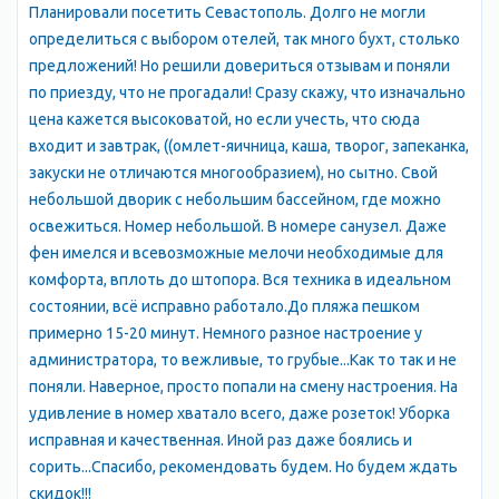
Планировали посетить Севастополь. Долго не могли
Незабываемые впечатление на долгое время оставляют
определиться с выбором отелей, так много бухт, столько
посещения пещерных городов. До ближайшего пещерного
предложений! Но решили довериться отзывам и поняли
города Челтер-Мармара из Севастополя можно добраться
по приезду, что не прогадали! Сразу скажу, что изначально
рейсовым автобусом 40 или 109, отправляющимся с конечной
цена кажется высоковатой, но если учесть, что сюда
остановки 5 км балаклавского шоссе.
входит и завтрак, ((омлет-яичница, каша, творог, запеканка,
Расписание движения поездов Севастополя приведено на
закуски не отличаются многообразием), но сытно. Свой
странице жд вокзала.
небольшой дворик с небольшим бассейном, где можно
Жилье в Севастополе
освежиться. Номер небольшой. В номере санузел. Даже
Пансионаты и гостиницы Севастополя представлены на
фен имелся и всевозможные мелочи необходимые для
странице Пансионаты. Предложения жилья в частном секторе
комфорта, вплоть до штопора. Вся техника в идеальном
Севастополя от собственника с указанием цен 2014 можно
состоянии, всё исправно работало.До пляжа пешком
найти на доске объявлений Сдать жилье.
примерно 15-20 минут. Немного разное настроение у
Население Севастополя
администратора, то вежливые, то грубые...Как то так и не
Согласно переписи населения Украины 2001 года население
поняли. Наверное, просто попали на смену настроения. На
территории Севастопольского района составляло 377.2 тысяч
удивление в номер хватало всего, даже розеток! Уборка
человек; из них городское население составляло 358.1 тысяч
исправная и качественная. Иной раз даже боялись и
человек, сельское население — 21.4 тысячи человек.
сорить...Спасибо, рекомендовать будем. Но будем ждать
Графская пристань в Севастополе Один из львов на графской
скидок!!!