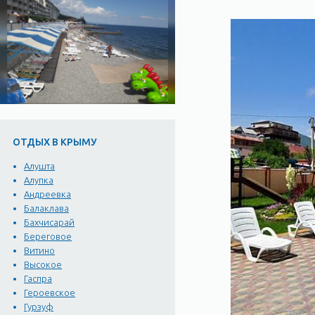
ОТДЫХ В КРЫМУ
Алушта
Алупка
Андреевка
Балаклава
Бахчисарай
Береговое
Витино
Высокое
Гаспра
Героевское
Гурзуф