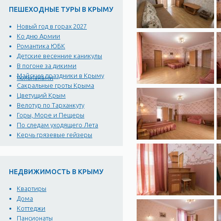
ПЕШЕХОДНЫЕ ТУРЫ В КРЫМУ
Новый год в горах 2027
Ко дню Армии
Романтика ЮБК
Детские весенние каникулы
В погоне за дикими
Майские праздники в Крыму
тюльпанами
Сакральные гроты Крыма
Цветущий Крым
Велотур по Тарханкуту
Горы, Море и Пещеры
По следам уходящего Лета
Керчь грязевые гейзеры
НЕДВИЖИМОСТЬ В КРЫМУ
Квартиры
Дома
Коттеджи
Пансионаты