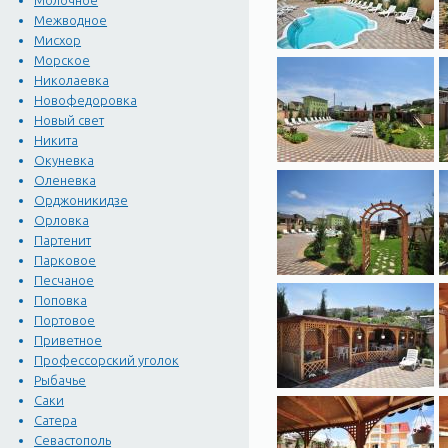
Молочное
Межводное
Мисхор
Морское
Николаевка
Новофедоровка
Новый свет
Никита
Окуневка
Оленевка
Орджоникидзе
Орловка
Партенит
Парковое
Песчаное
Поповка
Портовое
Приветное
Профессорский уголок
Рыбачье
Саки
Сатера
Севастополь