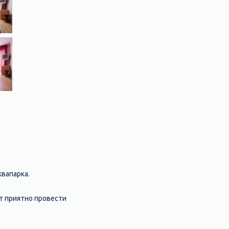
квапарка.
ет приятно провести