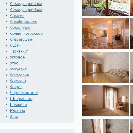
Семидворье 4 км
Семидворье 9 км
Симеиз
Симферополь
Соколиное
Солнечногорское
Стерегущее
Судак
Тарханкут
Угловое
Утес
Учкуевка
Феодосия
Фиолент
Форос
Черноморское
Штормовое
Щелкино
Юркино
Ялта