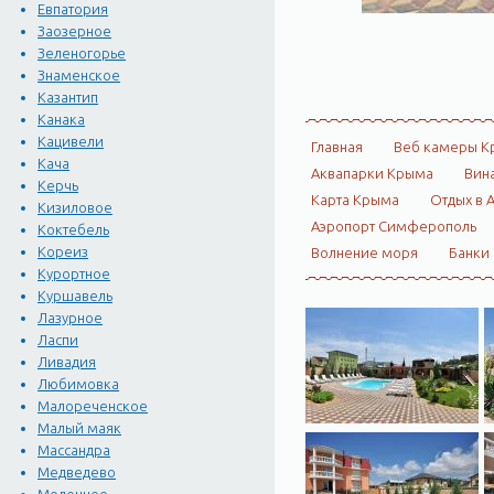
Евпатория
Заозерное
Зеленогорье
Знаменское
Казантип
Канака
Кацивели
Главная
Веб камеры К
Кача
Аквапарки Крыма
Вин
Керчь
Карта Крыма
Отдых в 
Кизиловое
Аэропорт Симферополь
Коктебель
Кореиз
Волнение моря
Банки
Курортное
Куршавель
Лазурное
Ласпи
Ливадия
Любимовка
Малореченское
Малый маяк
Массандра
Медведево