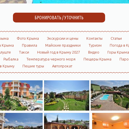
БРОНИРОВАТЬ / УТОЧНИТЬ
рыма
Фото Крыма
Экскурсии и цены
Контакты
Статьи
а Крыма
Правила
Майские праздники
Туризм
Погода в 
Алуште
Такси
Новый год в Крыму 2027
Видео
Горы Крыма
Рыбалка
Температура черного моря
Пещеры Крыма
Пар
 в Крыму
Пешие туры
Автопрокат