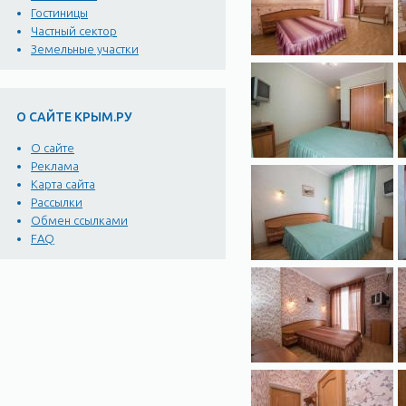
Гостиницы
Частный сектор
Земельные участки
О САЙТЕ КРЫМ.РУ
О сайте
Реклама
Карта сайта
Рассылки
Обмен ссылками
FAQ