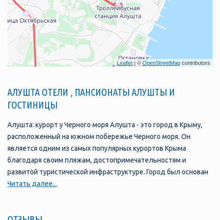
Leaflet
| ©
OpenStreetMap
contributors
АЛУШТА ОТЕЛИ , ПАНСИОНАТЫ АЛУШТЫ И
ГОСТИНИЦЫ
Алушта: курорт у Черного моря Алушта - это город в Крыму,
расположенный на южном побережье Черного моря. Он
является одним из самых популярных курортов Крыма
благодаря своим пляжам, достопримечательностям и
развитой туристической инфраструктуре. Город был основан
в 1837 году и с тех пор стал одним из главных туристических
Читать далее...
центров Крыма. В Алуште находится множество отелей,
пансионатов, санаториев и гостевых домов, которые
ОТЗЫВЫ
предлагают своим гостям комфортабельные номера и