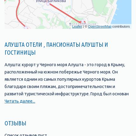
Leaflet
| ©
OpenStreetMap
contributors
АЛУШТА ОТЕЛИ , ПАНСИОНАТЫ АЛУШТЫ И
ГОСТИНИЦЫ
Алушта: курорт у Черного моря Алушта - это город в Крыму,
расположенный на южном побережье Черного моря. Он
является одним из самых популярных курортов Крыма
благодаря своим пляжам, достопримечательностям и
развитой туристической инфраструктуре. Город был основан
в 1837 году и с тех пор стал одним из главных туристических
Читать далее...
центров Крыма. В Алуште находится множество отелей,
пансионатов, санаториев и гостевых домов, которые
ОТЗЫВЫ
предлагают своим гостям комфортабельные номера и
широкий выбор услуг. Одной из главных
Список отзывов пуст.