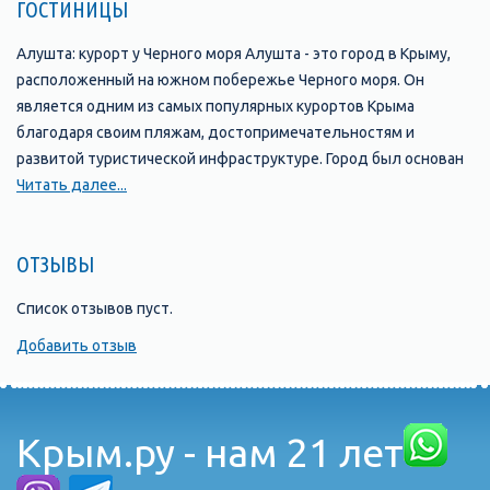
ГОСТИНИЦЫ
Алушта: курорт у Черного моря Алушта - это город в Крыму,
расположенный на южном побережье Черного моря. Он
является одним из самых популярных курортов Крыма
благодаря своим пляжам, достопримечательностям и
развитой туристической инфраструктуре. Город был основан
в 1837 году и с тех пор стал одним из главных туристических
Читать далее...
центров Крыма. В Алуште находится множество отелей,
пансионатов, санаториев и гостевых домов, которые
ОТЗЫВЫ
предлагают своим гостям комфортабельные номера и
широкий выбор услуг. Одной из главных
Список отзывов пуст.
достопримечательностей Алушты является ее набережная,
которая протянулась на несколько километров вдоль моря и
Добавить отзыв
является прекрасным местом для прогулок и отдыха. Здесь
можно найти множество кафе, ресторанов, баров и магазинов,
а также различные развлечения, такие как аттракционы,
Крым.ру - нам 21 лет
водные горки и т.д. Кроме того, в Алуште есть множество
интересных мест, которые стоит посетить. Например, это