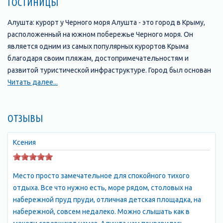
ГОСТИНИЦЫ
Алушта: курорт у Черного моря Алушта - это город в Крыму,
расположенный на южном побережье Черного моря. Он
является одним из самых популярных курортов Крыма
благодаря своим пляжам, достопримечательностям и
развитой туристической инфраструктуре. Город был основан
в 1837 году и с тех пор стал одним из главных туристических
Читать далее...
центров Крыма. В Алуште находится множество отелей,
пансионатов, санаториев и гостевых домов, которые
ОТЗЫВЫ
предлагают своим гостям комфортабельные номера и
широкий выбор услуг. Одной из главных
достопримечательностей Алушты является ее набережная,
Ксения
которая протянулась на несколько километров вдоль моря и
является прекрасным местом для прогулок и отдыха. Здесь
Место просто замечательное для спокойного тихого
можно найти множество кафе, ресторанов, баров и магазинов,
отдыха. Все что нужно есть, море рядом, столовых на
а также различные развлечения, такие как аттракционы,
набережной пруд пруди, отличная детская площадка, на
водные горки и т.д. Кроме того, в Алуште есть множество
набережной, совсем недалеко. Можно слышать как в
интересных мест, которые стоит посетить. Например, это