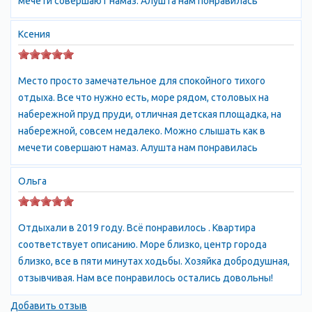
мечети совершают намаз. Алушта нам понравилась
замок "Ласточкино гнездо", который находится на скале над
морем и является символом города; музей "Крым в
Ксения
миниатюре", где можно увидеть уменьшенные копии всех
достопримечательностей Крыма; парк "Айвазовское", где
находится знаменитый памятник Айвазовскому и многое
Место просто замечательное для спокойного тихого
другое. Алушта также славится своими пляжами, которые
отдыха. Все что нужно есть, море рядом, столовых на
являются одними из лучших на крымском побережье. Здесь
набережной пруд пруди, отличная детская площадка, на
можно насладиться теплым морем, солнцем и чистым
набережной, совсем недалеко. Можно слышать как в
воздухом. Пляжи Алушты отличаются своим разнообразием:
мечети совершают намаз. Алушта нам понравилась
от галечных до песчаных, от диких до оборудованных всем
необходимым для комфортного отдыха. В целом, Алушта
Ольга
является прекрасным местом для отдыха и развлечений.
Здесь есть все необходимое для того, чтобы провести время
с удовольствием и насладиться красотами Крыма.
Отдыхали в 2019 году. Всё понравилось . Квартира
соответствует описанию. Море близко, центр города
близко, все в пяти минутах ходьбы. Хозяйка добродушная,
отзывчивая. Нам все понравилось остались довольны!
Добавить отзыв