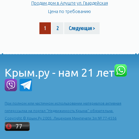
Продам дом в Алуште ул. Гвардейская
Цена по требованию
1
2
Следующая >
Крым.ру - нам 21 лет
При полном или частичном использовании материалов активная
гиперссылка на портал "Недвижимость Крыма" обязательна.
Copyright © Крым.Ру 2005. Лицензия Минпечати Эл № 77-4556