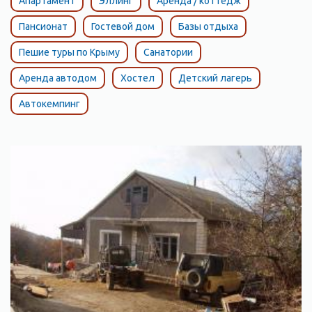
Апартамент
Эллинг
Аренда / коттедж
Пансионат
Гостевой дом
Базы отдыха
Пешие туры по Крыму
Санатории
Аренда автодом
Хостел
Детский лагерь
Автокемпинг