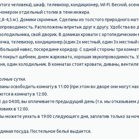
того человека), шкаф, телевизор, кондиционер, WI-FI. Весной, осе
номером отдельный столик в тени инжира.
2,8-4,5 м ). Домики скромные. Сделаны из толстого природного мат
копроводимость. Расположены впритык друг к другу. Удобства во д
 холодильника, свой дворик. В домиках кровати с ортопедическим 
очка, телевизор, кондиционер.(один 2х местный, один 3х местный 
). Большой навес, посередине коридор. С одной стороны три комна
пол покрыт щебнем, днем жарковато, хорошая звукопроводимость. У
ня, один холодильник. В комнатах стоят кровати, диваны, вентиля
полные сутки.
заны освободить комнату в 11:00 (при этом во дворе они могут нах
тся в комнату в 12:00.
1 до 04:00, вы оплачиваете предыдущий день (т.к. мы отказываем 
овиях в 12:00.
0 Вы можете уехать в 19:00 следующего дня, заплатив только за ноч
ходимая посуда. Постельное бельё выдается.