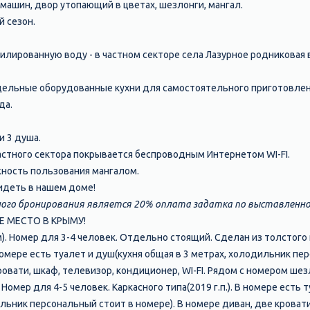
 машин, двор утопающий в цветах, шезлонги, мангал.
й сезон.
тилированную воду - в частном секторе села Лазурное родниковая 
дельные оборудованные кухни для самостоятельного приготовлен
да.
и 3 душа.
астного сектора покрывается беспроводным Интернетом WI-FI.
ность пользования мангалом.
идеть в нашем доме!
ого бронирования является 20% оплата задатка по выставленно
Е МЕСТО В КРЫМУ!
5 м). Номер для 3-4 человек. Отдельно стоящий. Сделан из толстог
номере есть туалет и душ(кухня общая в 3 метрах, холодильник пе
кровати, шкаф, телевизор, кондиционер, WI-FI. Рядом с номером шез
). Номер для 4-5 человек. Каркасного типа(2019 г.п.). В номере есть 
ильник персональный стоит в номере). В номере диван, две крова