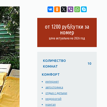
от 1200 руб/сутки за
номер
цена актуальна на 2026 год
КОЛИЧЕСТВО
10
КОМНАТ
КОМФОРТ
интернет
автостоянка
отдых с детьми
недорогой
мангал