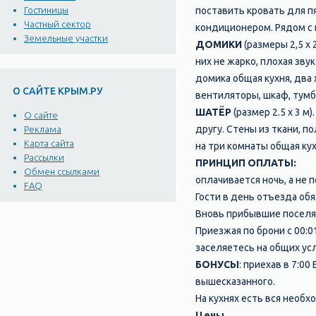
поставить кровать для пя
Гостиницы
Частный сектор
кондиционером. Рядом с 
Земельные участки
ДОМИКИ
(размеры 2,5 х 
них не жарко, плохая зву
домика общая кухня, два
О САЙТЕ КРЫМ.РУ
вентиляторы, шкаф, тумб
ШАТЁР
(размер 2.5 х 3 м
О сайте
другу. Стены из ткани, 
Реклама
Карта сайта
на три комнаты общая кух
Рассылки
ПРИНЦИП ОПЛАТЫ:
Обмен ссылками
оплачивается ночь, а не 
FAQ
Гости в день отъезда обя
Вновь прибывшие поселяю
Приезжая по брони с 00:0
заселяетесь на общих усл
БОНУСЫ
: приехав в 7:0
вышесказанного.
На кухнях есть вся необ
Цены