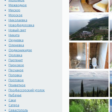
Молочное
Межводное
Мисхор
Морское
Николаевка
Новофедоровка
Новый свет
Никита
Окуневка
Оленевка
Орджоникидзе
Орловка
Партенит
Парковое
Песчаное
Поповка
Портовое
Приветное
Профессорский уголок
Рыбачье
Саки
Сатера
Севастополь