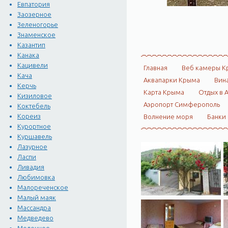
Евпатория
Заозерное
Зеленогорье
Знаменское
Казантип
Канака
Кацивели
Главная
Веб камеры К
Кача
Аквапарки Крыма
Вин
Керчь
Карта Крыма
Отдых в 
Кизиловое
Аэропорт Симферополь
Коктебель
Кореиз
Волнение моря
Банки
Курортное
Куршавель
Лазурное
Ласпи
Ливадия
Любимовка
Малореченское
Малый маяк
Массандра
Медведево