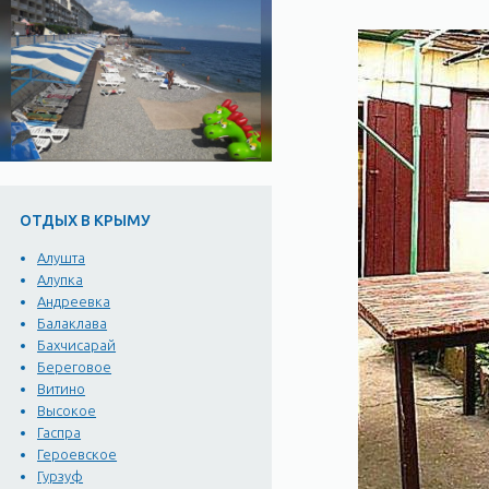
ОТДЫХ В КРЫМУ
Алушта
Алупка
Андреевка
Балаклава
Бахчисарай
Береговое
Витино
Высокое
Гаспра
Героевское
Гурзуф