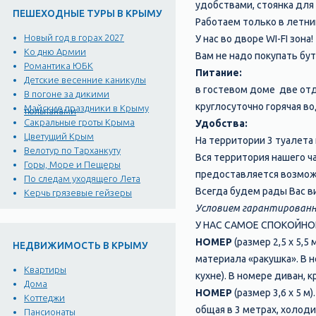
удобствами, стоянка для
ПЕШЕХОДНЫЕ ТУРЫ В КРЫМУ
Работаем только в летни
Новый год в горах 2027
У нас во дворе WI-FI зона!
Ко дню Армии
Вам не надо покупать бу
Романтика ЮБК
Питание:
Детские весенние каникулы
в гостевом доме две от
В погоне за дикими
круглосуточно горячая во
Майские праздники в Крыму
тюльпанами
Сакральные гроты Крыма
Удобства:
Цветущий Крым
На территории 3 туалета 
Велотур по Тарханкуту
Вся территория нашего ч
Горы, Море и Пещеры
предоставляется возмож
По следам уходящего Лета
Всегда будем рады Вас в
Керчь грязевые гейзеры
Условием гарантированн
У НАС САМОЕ СПОКОЙНО
НОМЕР
(размер 2,5 х 5,
НЕДВИЖИМОСТЬ В КРЫМУ
материала «ракушка». В 
Квартиры
кухне). В номере диван, 
Дома
НОМЕР
(размер 3,6 х 5 м
Коттеджи
общая в 3 метрах, холод
Пансионаты