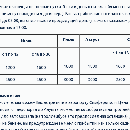
ается ночь, а не полные сутки. Гости в день отъезда обязаны ос
 они могут находиться до вечера). Вновь прибывшие поселяются в к
1 до 08:00, вы оплачиваете предыдущий день (т.к. мы отказываем 
овиях в 12:00.
Июль
Август
С
Июнь
с 1 по 15
с 1 по 15
с 16 по 30
1800
1800
1600
1200
1600
2500
2500
3000
3000
2500
самолетом:
молете, мы можем Вас встретить в аэропорту Симферополя. Цена 
поль, от аэропорта до Алушты можно легко добраться на троллейб
ту до автовокзала (на троллейбусе это предпоследняя остановка).
уб. на бензин, вы предупреждаете меня о прибытии, как только сад