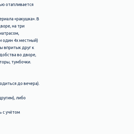
нью отапливается
ериала «ракушка». В
воре, на три
матрасом,
и один 4х местный)
ты впритык друг к
добства во дворе,
торы, тумбочки.
одиться до вечера).
другим), либо
ь с учётом