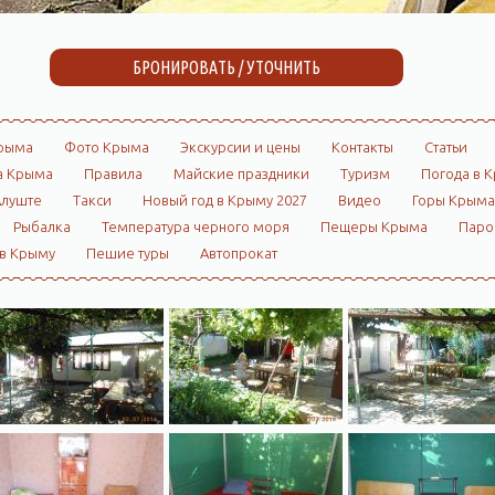
БРОНИРОВАТЬ / УТОЧНИТЬ
рыма
Фото Крыма
Экскурсии и цены
Контакты
Статьи
а Крыма
Правила
Майские праздники
Туризм
Погода в 
Алуште
Такси
Новый год в Крыму 2027
Видео
Горы Крыма
Рыбалка
Температура черного моря
Пещеры Крыма
Пар
 в Крыму
Пешие туры
Автопрокат