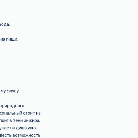
вода.
ия пищи.
му счёту
о природного
рсональный стоит на
лонг в тени инжира.
туалет и душ(кухня
ти(есть возможность