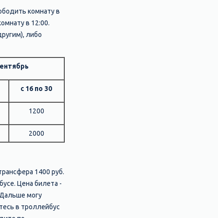
вободить комнату в
омнату в 12:00.
другим), либо
ентябрь
с 16 по 30
1200
2000
трансфера 1400 руб.
усе. Цена билета -
 Дальше могу
итесь в троллейбус