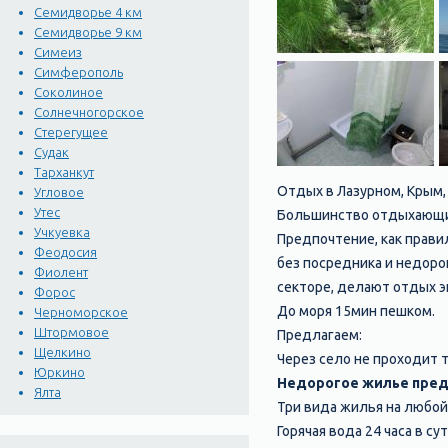
Семидворье 4 км
Семидворье 9 км
Симеиз
Симферополь
Соколиное
Солнечногорское
Стерегущее
Судак
Тарханкут
Отдых в Лазурном, Крым,
Угловое
Утес
Большинство отдыхающих,
Учкуевка
Предпочтение, как прави
Феодосия
без посредника и недоро
Фиолент
секторе, делают отдых э
Форос
До моря 15мин пешком.
Черноморское
Штормовое
Предлагаем:
Щелкино
Через село не проходит 
Юркино
Недорогое жилье пред
Ялта
Три вида жилья на любой
Горячая вода 24 часа в с