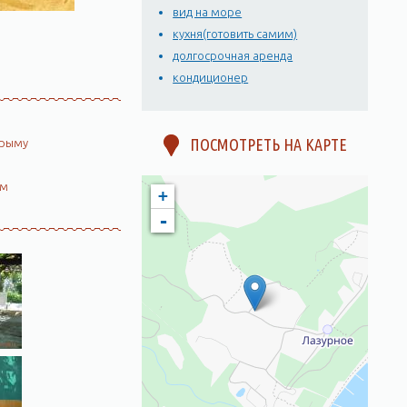
вид на море
кухня(готовить самим)
долгосрочная аренда
кондиционер
ПОСМОТРЕТЬ НА КАРТЕ
Крыму
ом
+
-