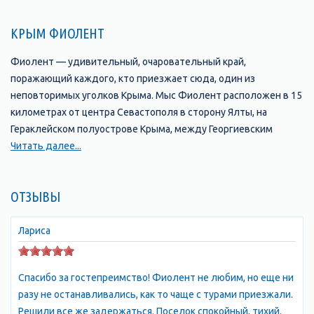
КРЫМ ФИОЛЕНТ
Фиолент — удивительный, очаровательный край,
поражающий каждого, кто приезжает сюда, один из
неповторимых уголков Крыма. Мыс Фиолент расположен в 15
километрах от центра Севастополя в сторону Ялты, на
Гераклейском полуострове Крыма, между Георгиевским
монастырем, балкой Дианы и мысом Лермонтова. Древнее его
Читать далее...
название — Партениум (девичий, девственный), связано с
древнегреческим мифом об Ифигении. В переводе с
ОТЗЫВЫ
турецкого Фиолент (Феленк-Бурун) — Тигровый мыс, т. к. на
обрыве мыса имеются чередующиеся полосы желтоватого
известняка и темного трахита, напоминающие расцветкой
Лариса
тигровую шкуру. Отдых в Фиоленте окутан легендами и
мифами. В прошлом веке каждый путешественник,
Спасибо за гостепреимство! Фиолент не любим, но еще ни
посещавший Крым, считал своим долгом посетить святую
разу не останавливались, как то чаще с турами приезжали.
обитель — Георгиевский монастырь, основанный еще в 891
Решили все же задержаться. Поселок спокойный, тихий.