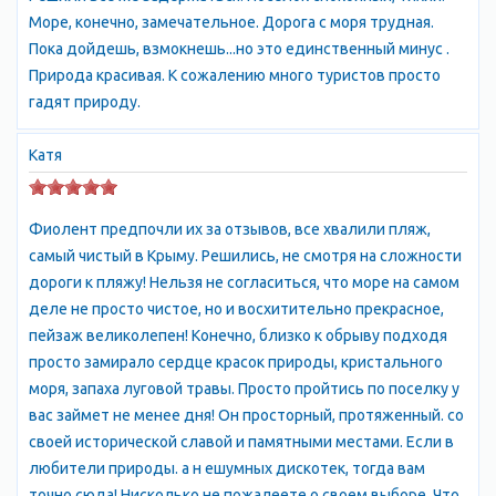
году. Здесь бывали Пушкин и Айвазовский, Александр I и
Море, конечно, замечательное. Дорога с моря трудная.
Николай II, князь Голицын и многие другие. Старинный
Пока дойдешь, взмокнешь...но это единственный минус .
монастырь, оздоравливающий 800-ступенчатыйспуск к
Природа красивая. К сожалению много туристов просто
чистейшему Яшмовому пляжу по древней монастырской
гадят природу.
лестнице, легенды и предания этого края сделают
уникальным и неповторимым ваш отдых в Фиоленте.
Катя
Фиолент предпочли их за отзывов, все хвалили пляж,
самый чистый в Крыму. Решились, не смотря на сложности
дороги к пляжу! Нельзя не согласиться, что море на самом
деле не просто чистое, но и восхитительно прекрасное,
пейзаж великолепен! Конечно, близко к обрыву подходя
просто замирало сердце красок природы, кристального
моря, запаха луговой травы. Просто пройтись по поселку у
вас займет не менее дня! Он просторный, протяженный. со
своей исторической славой и памятными местами. Если в
любители природы. а н ешумных дискотек, тогда вам
точно сюда! Нисколько не пожалеете о своем выборе. Что