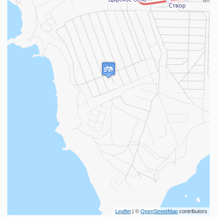
Leaflet
| ©
OpenStreetMap
contributors