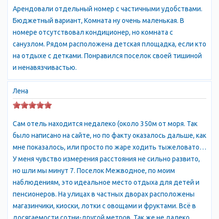
Арендовали отдельный номер с частичными удобствами.
Бюджетный вариант, Комната ну очень маленькая. В
номере отсутствовал кондиционер, но комната с
санузлом. Рядом расположена детская площадка, если кто
на отдыхе с детками. Понравился поселок своей тишиной
и ненавязчивастью.
Лена
Сам отель находится недалеко (около 350м от моря. Так
было написано на сайте, но по факту оказалось дальше, как
мне показалось, или просто по жаре ходить тыжеловато…
У меня чувство измерения расстояния не сильно развито,
но шли мы минут 7. Поселок Межводное, по моим
наблюдениям, это идеальное место отдыха для детей и
пенсионеров. На улицах в частных дворах расположены
магазинчики, киоски, лотки с овощами и фруктами. Всё в
досягаемости сотни-другой метров. Так же не далеко