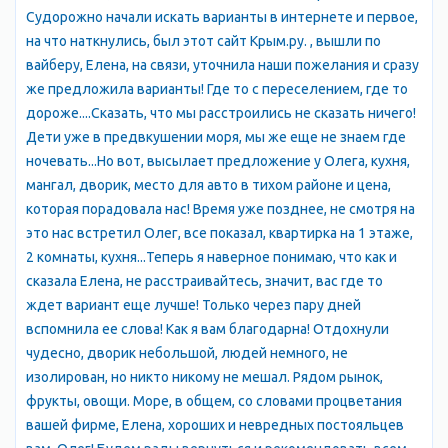
Судорожно начали искать варианты в интернете и первое,
на что наткнулись, был этот сайт Крым.ру. , вышли по
вайберу, Елена, на связи, уточнила наши пожелания и сразу
же предложила варианты! Где то с переселением, где то
дороже....Сказать, что мы расстроились не сказать ничего!
Дети уже в предвкушении моря, мы же еще не знаем где
ночевать...Но вот, высылает предложение у Олега, кухня,
мангал, дворик, место для авто в тихом районе и цена,
которая порадовала нас! Время уже позднее, не смотря на
это нас встретил Олег, все показал, квартирка на 1 этаже,
2 комнаты, кухня...Теперь я наверное понимаю, что как и
сказала Елена, не расстраивайтесь, значит, вас где то
ждет вариант еще лучше! Только через пару дней
вспомнила ее слова! Как я вам благодарна! Отдохнули
чудесно, дворик небольшой, людей немного, не
изолирован, но никто никому не мешал. Рядом рынок,
фрукты, овощи. Море, в общем, со словами процветания
вашей фирме, Елена, хороших и невредных постояльцев