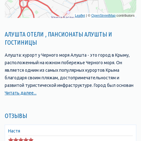
Leaflet
| ©
OpenStreetMap
contributors
АЛУШТА ОТЕЛИ , ПАНСИОНАТЫ АЛУШТЫ И
ГОСТИНИЦЫ
Алушта: курорт у Черного моря Алушта - это город в Крыму,
расположенный на южном побережье Черного моря. Он
является одним из самых популярных курортов Крыма
благодаря своим пляжам, достопримечательностям и
развитой туристической инфраструктуре. Город был основан
в 1837 году и с тех пор стал одним из главных туристических
Читать далее...
центров Крыма. В Алуште находится множество отелей,
пансионатов, санаториев и гостевых домов, которые
ОТЗЫВЫ
предлагают своим гостям комфортабельные номера и
широкий выбор услуг. Одной из главных
достопримечательностей Алушты является ее набережная,
Настя
которая протянулась на несколько километров вдоль моря и