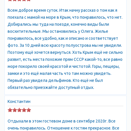
является прекрасным местом для прогулок и отдыха. Здесь
Всем доброе время суток. Итак начну рассказ о том как я
можно найти множество кафе, ресторанов, баров и магазинов,
поехала с мамой на море в Крым, что понравилось, что нет.
а также различные развлечения, такие как аттракционы,
Добирались мы туда на поезде, конечно виды были
водные горки и т.д. Кроме того, в Алуште есть множество
восхитительные. Мы остановились у Олега. Жилье
интересных мест, которые стоит посетить. Например, это
понравилось, все удобно, как и описано и соответствует
замок "Ласточкино гнездо", который находится на скале над
фото. За 10 дней всю красоту полуострова мы не увидели.
морем и является символом города; музей "Крым в
Поэтому ещё хочется вернуться. Хоть Крым ещё не сильно
миниатюре", где можно увидеть уменьшенные копии всех
развит, есть места похожие прям СССР какой-то, все равно
достопримечательностей Крыма; парк "Айвазовское", где
море покорило своей красотой и чистотой. Горы, пещеры,
находится знаменитый памятник Айвазовскому и многое
замки и это ещё малая часть что там можно увидеть.
другое. Алушта также славится своими пляжами, которые
Первый раз увидела дельфинов. Кто ещё не был
являются одними из лучших на крымском побережье. Здесь
обязательно приезжайте доступный отдых.
можно насладиться теплым морем, солнцем и чистым
воздухом. Пляжи Алушты отличаются своим разнообразием:
Константин
от галечных до песчаных, от диких до оборудованных всем
необходимым для комфортного отдыха. В целом, Алушта
является прекрасным местом для отдыха и развлечений.
Отдыхали в этом гостевом доме в сентябре 2020г. Все
Здесь есть все необходимое для того, чтобы провести время
очень понравилось. Отношение к гостям прекрасное. Все
с удовольствием и насладиться красотами Крыма.