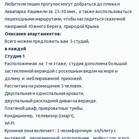
Любители пеших прогулок могут добраться до пляжа и
Аквапарка Кацивели за 25-30 мин., а также воспользоваться
пешеходными маршрутами, чтобы насладиться сказочной
панорамой Южного Берега, природой Крыма.
Описание апартаментов:
Всего можем предложить вам 5 студий,
в каждой
Студия 1
Расположенная на 1-м этаже, студия дополнена большой
застекленной верандой с роскошным видом на море и
долину и меблированной прихожей.
Рассчитана на размещение 5 человек .
Двуспальная и односпальная кровати,
двуспальный раскладной диван на веранде.
Платяной шкаф, прикроватные тумбы.
Кондиционер, телевизор (смарт),
WI-FI.
Кухонная зона включает : 2-хкомфорочную эл/плиту с
вытяжкой, двухкамерный холодильник, мойку с гор. и хол.