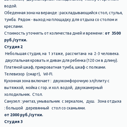
водой.
Обеденная зона на веранде : раскладывающийся стол, стулья,
тумба. Рядом - выход на площадку для отдыха со столом и
креслами.
Стоимость уточнять от количества дней и времени :
от 3500
руб./сутки.
Студия 2
Небольшая студия, на 1 этаже, рассчитана на 2-3 человека.
двуспальная кровать и диван для ребенка (120 см в длину).
Платяной шкаф, прикроватная тумба, шкаф с полками.
Телевизор (смарт), WI-FI.
Кухонная зона включает : двухкомфорочную эл/плиту с
вытяжкой, мойка с гор. и хол. водой, двухкамерный
холодильник. Стол.
Санузел : унитаз, умывальник с зеркалом, душ. Зона отдыха
: большой деревянный стол со скамьями.
о
т 2000 руб./сутки.
Студия 3