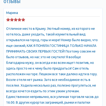
ОТЗЫВЫ
Средняя высота их 1100 - 1200 м над уровнем моря. Вершина
Ат-Баш (Лошадиная голова) господствует над Симеизом.
Южные склоны гор круты и обрывисты, северные - пологие.
Марина
На западной окраине Симеиза поднимается гора Кошка. Она
имеет форму кряжа, вытянутого с севера на юг. Этот горный
Отличное место в Крыму. Уютный номер, из которого не
кряж круто обрывается у моря. К югу и юго-западу от горы
хотелось даже уходить, такой изумительный вид
Кошки много камней, скал и обломков. У самого моря это
открывался на город, горы и море! Номер было видно, что
нагромождение камней замыкается красивым утесом
еще свежий, КАК Я ПОНЯЛА ГОСТИНИЦА ТОЛЬКО НАЧАЛА
Лебединое крыло, названным так за свое сходство с крылом
ПРИНИМАТЬ СВОИХ ПЕРВЫХ ГОСТЕЙ! Поэтому совсем не
птицы. Лебединое крыло, по всей видимости, отделилось от
было отзывов, но нас это не смутило! Я вообще
горы Кошки в давние времена.
благодарна мужу, он всегда и во всем ищет позитив, но
В двухстах метрах к востоку от Лебединого крыла живописно
здесь просто не к чему было придраться! Сам отель
расположены гора Панеа, а ниже ее - скала Дива. Камень
расположен на горе. Пешком все таки далеко идти в гору.
Монах, находившийся между берегом и Дивой, разбит
Возле отеля нет рынка. Зато все необходимое есть в
штормом в январе 1931 года. Восточнее скалы Дивы в море
поселке. Ходила несколько раз, полезно прогуляться, не
выступает мыс Ай-Панда. Между мысом и Дивой - залив с
всегда хочется ездить по этим узким улочкам.
хорошим пляжем, усыпанным мелкой галькой. Это один из
Единственное непривычно, вся уличная торговля часов до
лучших лечебных пляжей на Южном берегу Крыма.
16.00. В других курортах заграницей, рынки и палатки
Над Симеизом на склоне Главной гряды расположено