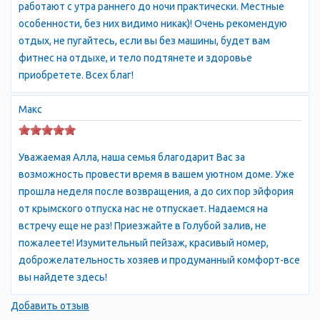
работают с утра раннего до ночи практически. Местные
несколько гор. Наибольшая из них - Чака-тыш (Караул-камень),
особенности, без них видимо никак)! Очень рекомендую
имеющая характер кряжа, как и гора Кошка. Чуть восточнее, у
отдых, не пугайтесь, если вы без машины, будет вам
Севастопольского шоссе, высится в виде холма Чам-тепе
фитнес на отдыхе, и тело подтянете и здоровье
(Сосновая гора). А еще ниже этой горы, недалеко от
приобретете. Всех благ!
кладбища, расположен обрывистый утес Тас-петри,
напоминающий башню. Между Симеизом и Алупкой, виден
Макс
красивый утес Нишан-кая.
Все эти скалы и утесы, состоящие из пород осадочного
происхождения, образовались в результате сбросов и
Уважаемая Алла, наша семья благодарит Вас за
сдвигов масс мраморовидного известняка, отколовшихся от
возможность провести время в вашем уютном доме. Уже
Главной гряды Крымских гор. В далекие геологические
прошла неделя после возвращения, а до сих пор эйфория
времена, в начале четвертичного периода, происходило
от крымского отпуска нас не отпускает. Надаемся на
интенсивное размывание горных пород. Этот процесс
встречу еще не раз! Приезжайте в Голубой залив, не
сопровождался и ускорялся землетрясениями и оползнями.
пожалеете! Изумительный пейзаж, красивый номер,
От Главной гряды откалывались колоссальные каменные
доброжелательность хозяев и продуманный комфорт-все
массы и скользили к морю. Это был гигантский каменный
вы найдете здесь!
поток. Сейчас светло-серые следы его резко выделяются на
фоне окружающего темного грунта, состоящего из продуктов
Добавить отзыв
выветривания.