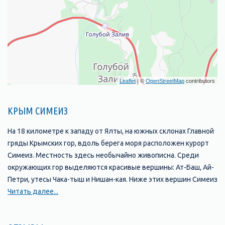
Leaflet
| ©
OpenStreetMap
contributors
КРЫМ СИМЕИЗ
На 18 километре к западу от Ялты, на южных склонах Главной
гряды Крымских гор, вдоль берега моря расположен курорт
Симеиз. Местность здесь необычайно живописна. Среди
окружающих гор выделяются красивые вершины: Ат-Баш, Ай-
Петри, утесы Чака-тыш и Нишан-кая. Ниже этих вершин Симеиз
обступают каменные громады самых причудливых форм -
Читать далее...
Кошка, Панеа, Дива, Лебединое крыло и другие.
В районе Симеиза горы отступают от берега моря на 3 - 4 км.