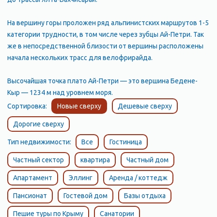
На вершину горы проложен ряд альпинистских маршрутов 1-5
категории трудности, в том числе через зубцы Ай-Петри. Так
же в непосредственной близости от вершины расположены
начала нескольких трасс для велофрирайда.
Высочайшая точка плато Ай-Петри — это вершина Бедене-
Кыр — 1234 м над уровнем моря.
Сортировка:
Новые сверху
Дешевые сверху
Дорогие сверху
Тип недвижимости:
Все
Гостиница
Частный сектор
квартира
Частный дом
Апартамент
Эллинг
Аренда / коттедж
Пансионат
Гостевой дом
Базы отдыха
Пешие туры по Крыму
Санатории