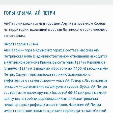
ГОРЫ КРЫМА - АЙ-ПЕТРИ
Ай-Петри находится над городом Алупка и посёлком Кореиз
на территории, входящей в состав Ялтинского горно-лесного
заповедника
Высота горы: 1234 м
Ай-Петри — гора в Крымских горах в составе массива Ай-
Петринская яйла. В административном отношении находится
в Ялтинском регионе Крыма. Высота горы 1234 м. Различают
Главную (1234 м), Западную и Восточную (1100 м) вершины Ай-
Петри. Силуэт горы завершает линию живописного
амфитеатра от самого моря — мыса Ай-Тодор с Ласточкиным
гнездом — до знаменитых фигурных зубцов. Зуб­цы Ай-Петри
состоят из четырех крупных (высотой 60-80 м) и ряда мелких
выступов на гребне, образовавшихся при выветрива­нии
неоднородных рифовых известняков. Название Ай-Петри
имеет греческое происхождение и переводится как «Святой