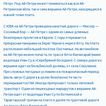
Пётр». Под Ай-Петри может пониматься как вся Ай-
Петринская яйла, так и сама вершина Ай-Петри, находящаяся в
южной точке плато.
С ЮБК на Ай-Петри проведена канатная дорога — Мисхор —
Сосновый Бор — Ай-Петри с одним из самых длинных
безопорных пролетов в Европе. С горы открывается
прекрасная панорама на берег Чёрного моря и Ялту. На плато
расположен небольшой посёлок Охотничье. На автомобиле
на Ай-Петри можно попасть по трассе Ялта-Бахчисарай (мимо
водопада Учан-Су и «Серебряной беседки»). С севера дорога к
вершине идет из Бельбекской долины, от села Соколиное.
При сложных погодных условиях и в пожароопасный период
(июль-август) дорога в целях безопасности часто
перекрывается ГАИ. Иногда пропускают только легковой
транспорт. Один из пешеходных маршрутов к вершине Ай-
Петри идет от водопада Учан-Су по Боткинской и
Таракташской тропам на плато и далее по грунтовой дороге
до трассы Ялта-Бахчисарай.