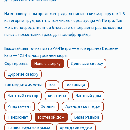
На вершину горы проложен ряд альпинистских маршрутов 1-5
категории трудности, в том числе через зубцы Ай-Петри. Так
же в непосредственной близости от вершины расположены
начала нескольких трасс для велофрирайда.
Высочайшая точка плато Ай-Петри — это вершина Бедене-
Кыр — 1234 м над уровнем моря.
Сортировка:
Новые сверху
Дешевые сверху
Дорогие сверху
Тип недвижимости:
Все
Гостиница
Частный сектор
квартира
Частный дом
Апартамент
Эллинг
Аренда / коттедж
Пансионат
Гостевой дом
Базы отдыха
Пешие туры по Крыму
Аренда автодом