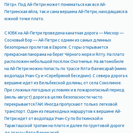
Пётр». Под Ай-Петри может пониматься как вся Ай-
Петринская яйла, так и сама вершина Ай-Петри, находящаяся в
южной точке плато.
С ЮБК на Ай-Петри проведена канатная дорога — Мисхор —
Сосновый Бор — Ай-Петри с одним из самых длинных
безопорных пролетов в Европе. С горы открывается
прекрасная панорама на берег Чёрного моря и Ялту. На плато
расположен небольшой посёлок Охотничье. На автомобиле
на Ай-Петри можно попасть по трассе Ялта-Бахчисарай (мимо
водопада Учан-Су и «Серебряной беседки»). С севера дорога к
вершине идет из Бельбекской долины, от села Соколиное.
При сложных погодных условиях и в пожароопасный период
(июль-август) дорога в целях безопасности часто
перекрывается ГАИ. Иногда пропускают только легковой
транспорт. Один из пешеходных маршрутов к вершине Ай-
Петри идет от водопада Учан-Су по Боткинской и
Таракташской тропам на плато и далее по грунтовой дороге
до трассы Ялта-Бахчисарай.