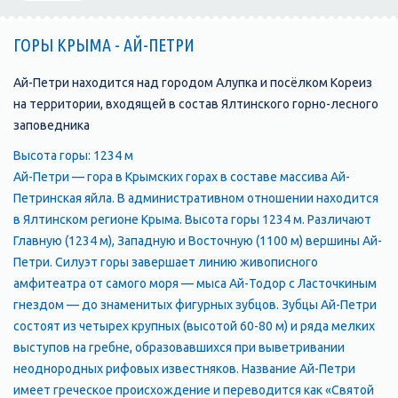
ГОРЫ КРЫМА - АЙ-ПЕТРИ
Ай-Петри находится над городом Алупка и посёлком Кореиз
на территории, входящей в состав Ялтинского горно-лесного
заповедника
Высота горы: 1234 м
Ай-Петри — гора в Крымских горах в составе массива Ай-
Петринская яйла. В административном отношении находится
в Ялтинском регионе Крыма. Высота горы 1234 м. Различают
Главную (1234 м), Западную и Восточную (1100 м) вершины Ай-
Петри. Силуэт горы завершает линию живописного
амфитеатра от самого моря — мыса Ай-Тодор с Ласточкиным
гнездом — до знаменитых фигурных зубцов. Зуб­цы Ай-Петри
состоят из четырех крупных (высотой 60-80 м) и ряда мелких
выступов на гребне, образовавшихся при выветрива­нии
неоднородных рифовых известняков. Название Ай-Петри
имеет греческое происхождение и переводится как «Святой