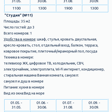
31.05.
30.06.
31.08.
30.09.
1100
1300
1900
1300
"Студия" (№11)
Площадь: 35 м2
Число гостей: до 3
Всего номеров: 1
Удобства в номере
: шкаф, стулья, кровать двуспальная,
кресло-кровать, стол, отдельный вход, балкон, терраса,
ковровое покрытие, плиточный/мраморный пол, посуда
Техника в номере:
телевизор ЖК, цифровое ТВ, холодильник, СВЧ,
электрочайник, электроплита, Wi-Fi интернет, кондиционер,
стиральная машина Ванная комната, санузел:
санузел и душ в номере
Питание: кухня в номере
Вид из окна:Вид на море
01.05. -
01.06. -
01.07. -
01.09. -
31.05.
30.06.
31.08.
30.09.