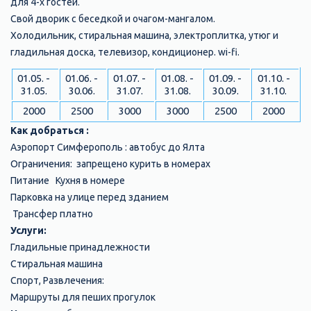
для 4-х гостей.
Свой дворик с беседкой и очагом-мангалом.
Холодильник, стиральная машина, электроплитка, утюг и
гладильная доска, телевизор, кондиционер. wi-fi.
01.05. -
01.06. -
01.07. -
01.08. -
01.09. -
01.10. -
31.05.
30.06.
31.07.
31.08.
30.09.
31.10.
2000
2500
3000
3000
2500
2000
Как добраться :
Аэропорт Симферополь :
автобус до Ялта
Ограничения:
запрещено курить в номерах
Питание
Кухня в номере
Парковка на улице перед зданием
Трансфер платно
Услуги:
Гладильные принадлежности
Стиральная машина
Спорт, Развлечения:
Маршруты для пеших прогулок