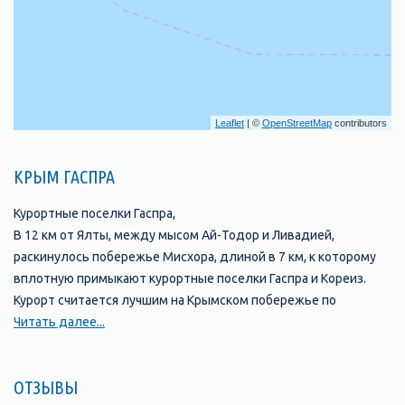
Leaflet
| ©
OpenStreetMap
contributors
КРЫМ ГАСПРА
Курортные поселки Гаспра,
В 12 км от Ялты, между мысом Ай-Тодор и Ливадией,
раскинулось побережье Мисхора, длиной в 7 км, к которому
вплотную примыкают курортные поселки Гаспра и Кореиз.
Курорт считается лучшим на Крымском побережье по
результатам исследований метеорологов. Мисхор – самое
Читать далее...
теплое место на Южном берегу. Средняя температура в
июле-августе не превышает + 25° С, в сентябре + 21° С, в
ОТЗЫВЫ
октябре и мае + 16° С. Климат Кореиза и Гаспры несколько