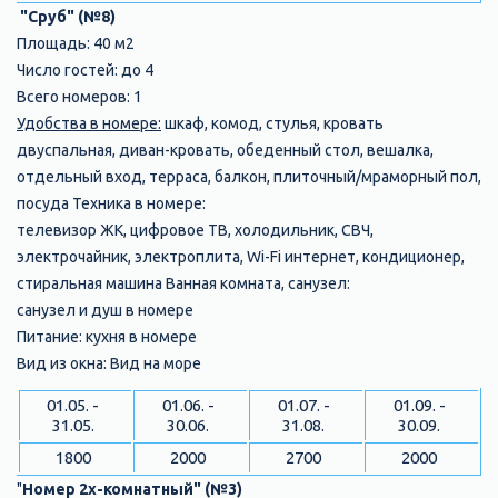
"Сруб" (№8)
Площадь: 40 м2
Число гостей: до 4
Всего номеров: 1
Удобства в номере:
шкаф, комод, стулья, кровать
двуспальная, диван-кровать, обеденный стол, вешалка,
отдельный вход, терраса, балкон, плиточный/мраморный пол,
посуда Техника в номере:
телевизор ЖК, цифровое ТВ, холодильник, СВЧ,
электрочайник, электроплита, Wi-Fi интернет, кондиционер,
стиральная машина Ванная комната, санузел:
санузел и душ в номере
Питание: кухня в номере
Вид из окна: Вид на море
01.05. -
01.06. -
01.07. -
01.09. -
31.05.
30.06.
31.08.
30.09.
1800
2000
2700
2000
"
Номер 2х-комнатный" (№3)