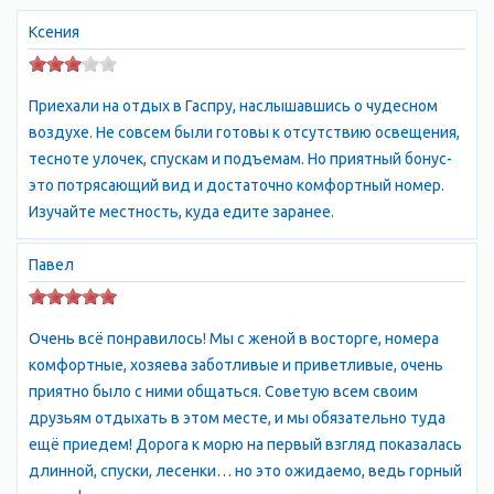
суше, чем в Мисхоре. Однако освежающие бризы делают
климат не просто приятным, но и целебным. По всему
Ксения
побережью зеленеют прекрасные парки, а в горах растет
сосновый лес. Между Кореизом и Алупкой протянулась самая
Приехали на отдых в Гаспру, наслышавшись о чудесном
большая в Европе канатная дорога Мисхор – Ай-Петри. Дорога
воздухе. Не совсем были готовы к отсутствию освещения,
более 3,5 км и поднимается на высоту 1200 м.
тесноте улочек, спускам и подъемам. Но приятный бонус-
Гаспра-Кореиз, климатический курорт, расположенный в
это потрясающий вид и достаточно комфортный номер.
посёлках с одноимёнными названиями на Южном берегу
Изучайте местность, куда едите заранее.
Крыма, в 12 км к Ю.-З. от Ялты. Климат средиземноморского
типа. Лето очень тёплое (средняя температура июля 24°С),
Павел
зима мягкая (средняя температура февраля 4°С). Осадков 675
мм в год. Лечебные средства: аэротерапия, солнцелечение,
морские купания; морские, радоновые, хвойные, кислородные
Очень всё понравилось! Мы с женой в восторге, номера
и углекислые ванны; виноградолечение (с сентября по
комфортные, хозяева заботливые и приветливые, очень
ноябрь). Санаторий для детей, страдающих бронхиальной
приятно было с ними общаться. Советую всем своим
астмой, хронической пневмонией, остаточными явлениями
друзьям отдыхать в этом месте, и мы обязательно туда
нефрита. Дома отдыха, пансионат. Сезон — круглый год;
ещё приедем! Дорога к морю на первый взгляд показалась
купальный — с июня по октябрь.
длинной, спуски, лесенки… но это ожидаемо, ведь горный