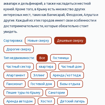
аквапарк и дельфинарий, а также насладиться местной
кухней. Кроме того, в Крыму есть множество других
интересных мест, таких как Бахчисарай, Феодосия, Алушта и
другие. Каждый из этих городов имеет свои особенности и
достопримечательности, которые обязательно стоит
увидеть.
Сортировка:
Новые сверху
Дешевые сверху
Дорогие сверху
Тип недвижимости:
Все
Гостиница
Частный сектор
квартира
Частный дом
Апартамент
Эллинг
Аренда / коттедж
Пансионат
Гостевой дом
Базы отдыха
Пешие туры по Крыму
Санатории
Аренда автодом
Хостел
Детский лагерь