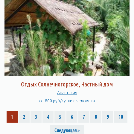
Отдых Солнечногорское, Частный дом
Анастасия
от 800 руб/сутки с человека
1
2
3
4
5
6
7
8
9
10
Следующая >