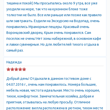
экскурсионные маршруты прилагается.) В многочисленных
тишина и покой:) Мы просыпались около 9 утра, все уже
торговых павильонах и бутиках Вам предложат товары
уходили на море, так что на кухонном блоке тоже
курортного назначения и сувениры, а рынки порадуют
толкотни не было. Все или раньше или позже как правило
изобилием овощей, фруктов и зелени. С аппетитом поесть - у
шли завтракать. Ездили на Экскурсию на Водопад, очень
нас не проблема. Причем предлагаемые блюда будут или
понравились Мраморные пещеры. Красивый очень
вкусными, или очень вкусными. Соблазнительно благоухают
Воронцовский дворец. Крым очень понравился. Сам
шашлыки, исходят ароматом крымские вина. Неповторимый
поселок не очень! Нет зоны набережной, в основном кафе
вкус морских деликатесов. А какой лагман, какие чебуреки! А
и лавки сувенирные. Но для любителей тихого отдыха в
уж если совместить это с отдыхом на пляже, купанием в
самый раз.
море, станет ясно: обед здесь - это для гурманов. (Перечень
цен на основные продукты питания и напитки прилагается.)
Надежда
Бесплатные пляжи, чудесный климат ЮБК, ласковое море и
заботливые хозяева - помогут сделать Ваш отдых
незабываемым.
Добрый день! Отдыхали в данном гостевом доме с
04.07.2016 г., очень нам понравилось. Номера большие,
мебель новая, чистота идеальная. Место очень хорошее,
тихое, комфортное. Замечательная хозяйка, добрая и
приятная, отзывалась на любую просьбу. Отличное
расположение: вилла расположена в уютном, тихом месте