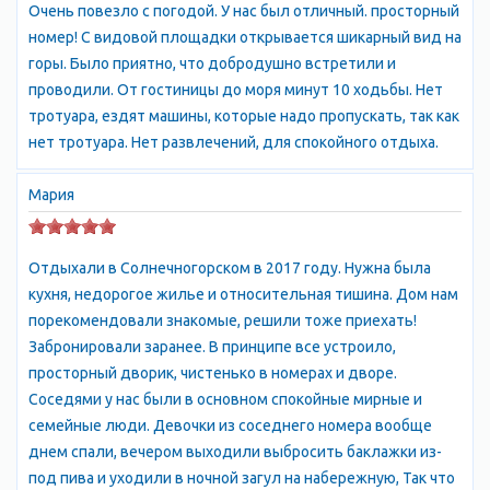
Очень повезло с погодой. У нас был отличный. просторный
катера, водные лыжи, рыбалка в открытом море -
номер! С видовой площадки открывается шикарный вид на
удовлетворят самых искушенных. Под руководством
горы. Было приятно, что добродушно встретили и
опытных инструкторов Вы сможете полетать на дельтаплане
проводили. От гостиницы до моря минут 10 ходьбы. Нет
и погрузиться под воду с аквалангом. На комфортабельной
тротуара, ездят машины, которые надо пропускать, так как
машине можно отправиться на экскурсии. А в Крыму есть что
нет тротуара. Нет развлечений, для спокойного отдыха.
посмотреть: Ливадийский, Воронцовский и Массандровский
дворцы; Никитский ботанический сад; старинные пещеры;
Мария
Судакская крепость; Новый Свет; Бахчисарайский фонтан
любви, воспетый Пушкиным; Севастополь и прогулка по
вечерней Ялте; Ласточкино Гнездо и дегустация крымских вин
Отдыхали в Солнечногорском в 2017 году. Нужна была
в Массандровских погребах; и многое другое. В 10 км от
кухня, недорогое жилье и относительная тишина. Дом нам
Солнечногорского находится самый живописный водопад в
порекомендовали знакомые, решили тоже приехать!
Крыму - "Джур-Джур", здесь даже в самый жаркий день
Забронировали заранее. В принципе все устроило,
можно окунуться в прохладу реки. Верхом на лошади Вы
просторный дворик, чистенько в номерах и дворе.
полюбуетесь сказочным произведением природы в Долине
Соседями у нас были в основном спокойные мирные и
Привидений, а на современном ДЖИПе отправитесь в
семейные люди. Девочки из соседнего номера вообще
путешествие по горному Крыму. (Экскурсионные поездки мы
днем спали, вечером выходили выбросить баклажки из-
можем заказать для Вас заблаговременно, перечень цен на
под пива и уходили в ночной загул на набережную, Так что