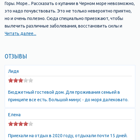
Горы. Море... Рассказать о купании в Черном море невозможно,
это надо почувствовать. Это не только невероятно приятно,
но и очень полезно. Сюда специально приезжают, чтобы
вылечить различные заболевания, восстановить силы и
продлить молодость. Черное море без преувеличения можно
Читать далее...
назвать лучшим местом для релаксации. Секрет - в
содержании в воздухе йода и брома. Уже после двух дней,
ОТЗЫВЫ
проведенных здесь Вы почувствуете себя свободными от
забот и успокоенными, отдохнувшими, обновленными и
помолодевшими. На южном берегу Крыма в 20-30 км от
Лидя
Алушты в сторону Судака раскинулись курортные поселки
Солнечногорское, Малореченское и Рыбачье. Незабываемая
Бюджетный гостевой дом. Для проживания семьей в
по красоте дорога приведет Вас в тихие, уютные поселки, где
принципе все есть. Большой минус - до моря далековато.
можно разместиться в комфортабельных мини-пансионатах и
недорогом частном секторе. У нас бесплатные пляжи,
Елена
которые протянулись на несколько километров вдоль моря.
А уникальное сочетание песка, гальки и скал приведет в
восторг и взрослых, и детей. Изобилие всевозможных водных
Приехали на отдых в 2020 году, отдыхали почти 15 дней.
аттракционов, а также катамараны, водные мотоциклы,