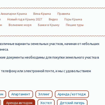
Аквапарки Крыма
Вина Крыма
Правила
и
Новый год в Крыму 2027
Видео
Горы Крыма
ом
Волнение моря
Банки в Крыму
Пешие туры
зличные варианты земельных участков, начиная от небольших
знеса.
какие документы необходимы для покупки земельного участка в
 телефону или электронной почте, и мы с удовольствием
ом
Апартамент
Эллинг
Аренда / коттедж
Аренда автодом
Хостел
Детский лагерь