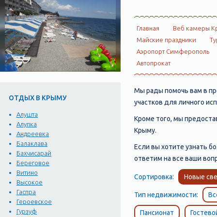
Главная
Веб камеры К
Майские праздники
Ту
Аэропорт Симферополь
Автопрокат
Мы рады помочь вам в п
ОТДЫХ В КРЫМУ
участков для личного ис
Алушта
Кроме того, мы предоста
Алупка
Крыму.
Андреевка
Балаклава
Если вы хотите узнать б
Бахчисарай
ответим на все ваши воп
Береговое
Витино
Сортировка:
Новые све
Высокое
Гаспра
Тип недвижимости:
Вс
Героевское
Гурзуф
Пансионат
Гостево