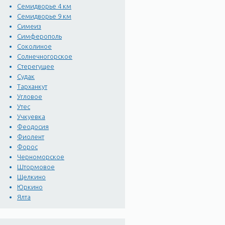
Семидворье 4 км
Семидворье 9 км
Симеиз
Симферополь
Соколиное
Солнечногорское
Стерегущее
Судак
Тарханкут
Угловое
Утес
Учкуевка
Феодосия
Фиолент
Форос
Черноморское
Штормовое
Щелкино
Юркино
Ялта