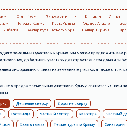
рыма
Фото Крыма
Экскурсии и цены
Контакты
Статьи
ризм
Погода в Крыму
Карта Крыма
Отдых в Алуште
Такс
Рыбалка
Температура черного моря
Пещеры Крыма
Пар
родаже земельных участков в Крыму. Мы можем предложить вам ра
пользования, до больших участков для строительства дома или би
вляем информацию о ценах на земельные участки, а также о том, 
ольше о продаже земельных участков в Крыму, свяжитесь с нами по
росы.
рху
Дешевые сверху
Дорогие сверху
е
Гостиница
Частный сектор
квартира
Частный д
й дом
Базы отдыха
Пешие туры по Крыму
Санатории