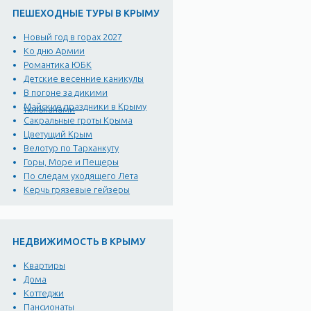
ПЕШЕХОДНЫЕ ТУРЫ В КРЫМУ
Новый год в горах 2027
Ко дню Армии
Романтика ЮБК
Детские весенние каникулы
В погоне за дикими
Майские праздники в Крыму
тюльпанами
Сакральные гроты Крыма
Цветущий Крым
Велотур по Тарханкуту
Горы, Море и Пещеры
По следам уходящего Лета
Керчь грязевые гейзеры
НЕДВИЖИМОСТЬ В КРЫМУ
Квартиры
Дома
Коттеджи
Пансионаты