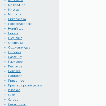
Молочное
Межводное
Мисхор
Морское
Николаевка
Новофедоровка
Новый свет
Никита
Окуневка
Оленевка
Орджоникидзе
Орловка
Партенит
Парковое
Песчаное
Поповка
Портовое
Приветное
Профессорский уголок
Рыбачье
Саки
Сатера
Севастополь