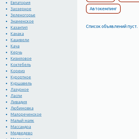
Евпатория
Автокемпинг
Заозерное
Зеленогорье
Знаменское
Список объявлений пуст.
Казантип
Канака
Кацивели
Кача
Керчь
Кизиловое
Коктебель
Кореиз
Курортное
Куршавель
Лазурное
Ласпи
Ливадия
Любимовка
Малореченское
Малый маяк
Массандра
Медведево