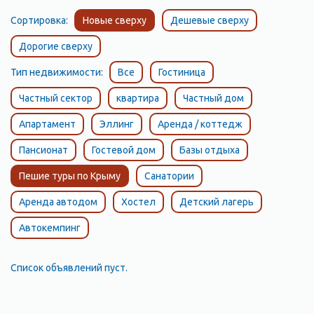
Сортировка:
Новые сверху
Дешевые сверху
Дорогие сверху
Тип недвижимости:
Все
Гостиница
Частный сектор
квартира
Частный дом
Апартамент
Эллинг
Аренда / коттедж
Пансионат
Гостевой дом
Базы отдыха
Пешие туры по Крыму
Санатории
Аренда автодом
Хостел
Детский лагерь
Автокемпинг
Список объявлений пуст.