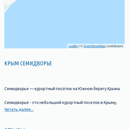
Leaflet
| ©
OpenStreetMap
contributors
КРЫМ СЕМИДВОРЬЕ
Семидворье — курортный посёлок на Южном берегу Крыма
Семидворье - это небольшой курортный поселок в Крыму,
расположенный на берегу Черного моря. Он находится
Читать далее...
недалеко от города Алушта и является одним из популярных
мест для отдыха и туризма. Семидворье славится своими