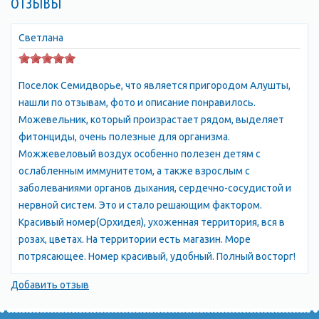
ОТЗЫВЫ
красивыми пляжами, чистым морем и множеством
развлечений для детей и взрослых. Здесь можно заняться
водными видами спорта, покататься на яхте или лодке,
Светлана
посетить аквапарк или просто насладиться солнечными
ваннами на пляже. Кроме того, Семидворье предлагает
Поселок Семидворье, что является пригородом Алушты,
множество вариантов проживания: от небольших гостевых
нашли по отзывам, фото и описание понравилось.
домов до роскошных отелей. В поселке также есть
Можевельник, который произрастает рядом, выделяет
множество ресторанов и кафе, где можно попробовать
фитонциды, очень полезные для организма.
блюда местной кухни. Одним из главных
Можжевеловый воздух особенно полезен детям с
достопримечательностей Семидвория является гора
ослабленным иммунитетом, а также взрослым с
Демерджи, которая находится всего в нескольких
заболеваниями органов дыхания, сердечно-сосудистой и
километрах от поселка. Гора знаменита своими скалами и
нервной систем. Это и стало решающим фактором.
пещерами, которые привлекают туристов со всего мира.
Красивый номер(Орхидея), ухоженная территория, вся в
Также в Семидворье можно посетить музей истории и
розах, цветах. На территории есть магазин. Море
культуры Крыма, который расположен в здании бывшей
потрясающее. Номер красивый, удобный. Полный восторг!
железнодорожной станции. Здесь можно узнать много
интересного о истории и культуре Крыма. В целом,
Добавить отзыв
Семидворье – это прекрасный выбор для тех, кто хочет
отдохнуть на море и насладиться красотами природы. Здесь