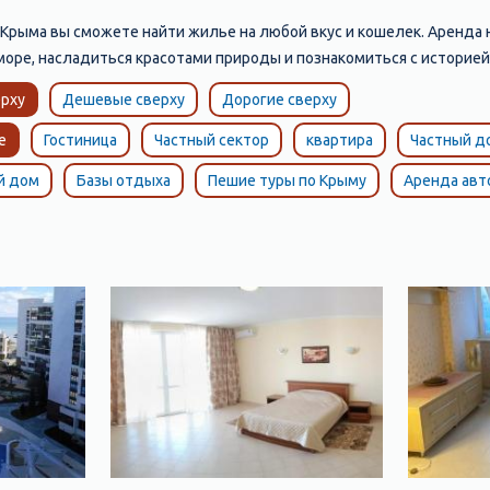
Крыма вы сможете найти жилье на любой вкус и кошелек. Аренда 
 море, насладиться красотами природы и познакомиться с историей
рху
Дешевые сверху
Дорогие сверху
е
Гостиница
Частный сектор
квартира
Частный д
й дом
Базы отдыха
Пешие туры по Крыму
Аренда ав