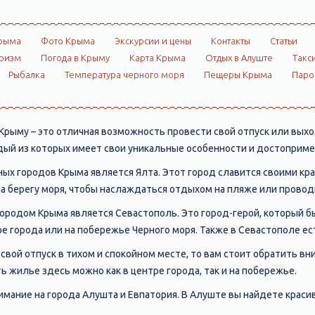
рыма
Фото Крыма
Экскурсии и цены
Контакты
Статьи
ризм
Погода в Крыму
Карта Крыма
Отдых в Алуште
Такс
Рыбалка
Температура черного моря
Пещеры Крыма
Пар
рыму – это отличная возможность провести свой отпуск или вых
ый из которых имеет свои уникальные особенности и достоприм
ых городов Крыма является Ялта. Этот город славится своими кр
а берегу моря, чтобы наслаждаться отдыхом на пляже или провод
родом Крыма является Севастополь. Это город-герой, который б
ре города или на побережье Черного моря. Также в Севастополе ес
свой отпуск в тихом и спокойном месте, то вам стоит обратить 
ь жилье здесь можно как в центре города, так и на побережье.
мание на города Алушта и Евпатория. В Алуште вы найдете красив