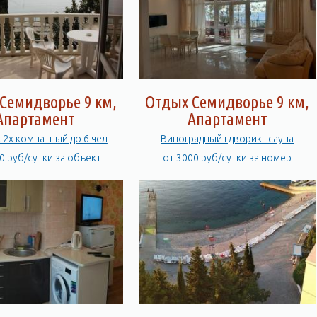
Семидворье 9 км,
Отдых Семидворье 9 км,
Апартамент
Апартамент
 2х комнатный до 6 чел
Виноградный+дворик+сауна
0 руб/сутки за объект
от 3000 руб/сутки за номер