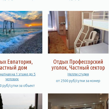
ых Евпатория,
Отдых Профессорский
астный дом
уголок, Частный сектор
натная на 1 этаже до 5
Нелли студия
человек
от 2500 руб/сутки за номер
0 руб/сутки за объект