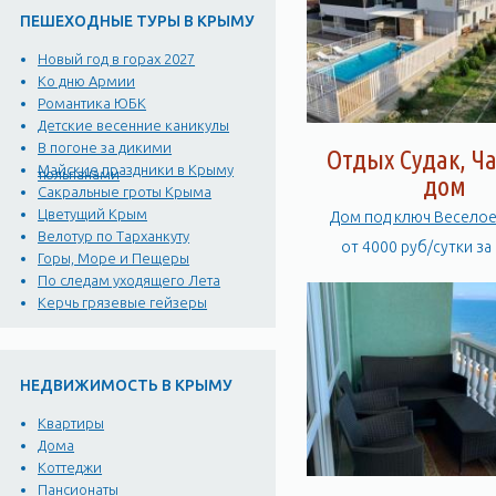
ПЕШЕХОДНЫЕ ТУРЫ В КРЫМУ
Новый год в горах 2027
Ко дню Армии
Романтика ЮБК
Детские весенние каникулы
В погоне за дикими
Отдых Судак, Ч
Майские праздники в Крыму
тюльпанами
дом
Сакральные гроты Крыма
Цветущий Крым
Дом под ключ Веселое 
Велотур по Тарханкуту
от 4000 руб/сутки за
Горы, Море и Пещеры
По следам уходящего Лета
Керчь грязевые гейзеры
НЕДВИЖИМОСТЬ В КРЫМУ
Квартиры
Дома
Коттеджи
Пансионаты