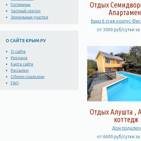
Отдых Семидворь
Гостиницы
Апартамен
Частный сектор
Земельные участки
Бриз 6 этаж корпус Фи
от 3000 руб/сутки за
О САЙТЕ КРЫМ.РУ
О сайте
Реклама
Карта сайта
Рассылки
Обмен ссылками
FAQ
Отдых Алушта , А
коттедж
Дом под ключ
от 6600 руб/сутки за