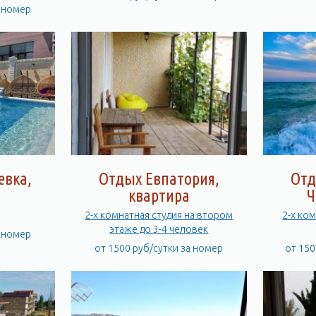
а номер
евка,
Отдых Евпатория,
Отд
а
квартира
Ч
2-х комнатная студия на втором
2-х ком
этаже до 3-4 человек
а номер
от 1500 руб/сутки за номер
от 150