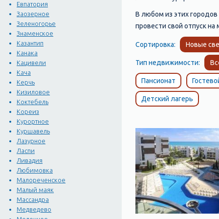
Евпатория
В любом из этих городов 
Заозерное
Зеленогорье
провести свой отпуск на
Знаменское
Казантип
Сортировка:
Новые све
Канака
Тип недвижимости:
Вс
Кацивели
Кача
Пансионат
Гостево
Керчь
Кизиловое
Детский лагерь
Коктебель
Кореиз
Курортное
Куршавель
Лазурное
Ласпи
Ливадия
Любимовка
Малореченское
Малый маяк
Массандра
Медведево