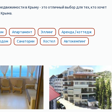
недвижимости в Крыму - это отличный выбор для тех, кто хочет
 Крыма.
ом
Апартамент
Эллинг
Аренда / коттедж
тодом
Санатории
Хостел
Автокемпинг