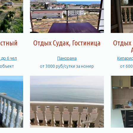
астный
Отдых Судак, Гостиница
Отдых 
до 6 чел
Панорама
Кипарис
 объект
от 3000 руб/сутки за номер
от 600