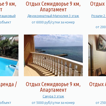
е 9 км,
Отдых Семидворье 9 км,
Отдых 
т
Апартамент
сташковый
Двухкомнатный Магнолия 3 этаж
Розали 2
 объект
от 6000 руб/сутки за номер
от 200
ренда /
Отдых Семидворье 9 км,
Отдых 
Апартамент
Сакура 3 этаж
 объект
от 5000 руб/сутки за номер
от 250