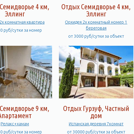
Семидворье 4 км,
Отдых Семидворье 4 км,
Эллинг
Эллинг
2х комнатная квартира
Орхидея 2х комнатный номер 1
береговая
00 руб/сутки за номер
от 3000 руб/сутки за объект
Семидворье 9 км,
Отдых Гурзуф, Частный
Апартамент
дом
Релакс+хамам
Испанская деревня 7комнат
00 руб/сутки за номер
от 30000 руб/сутки за объект