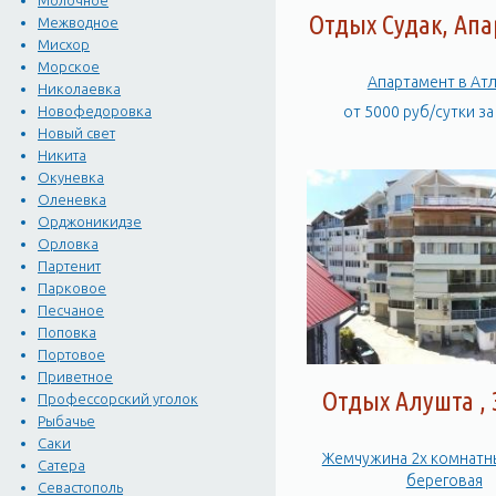
Молочное
Отдых Судак, Ап
Межводное
Мисхор
Морское
Апартамент в Ат
Николаевка
Новофедоровка
от 5000 руб/сутки з
Новый свет
Никита
Окуневка
Оленевка
Орджоникидзе
Орловка
Партенит
Парковое
Песчаное
Поповка
Портовое
Приветное
Отдых Алушта ,
Профессорский уголок
Рыбачье
Саки
Жемчужина 2х комнатн
Сатера
береговая
Севастополь