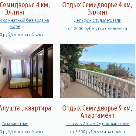
Семидворье 4 км,
Отдых Семидворье 4 км,
Эллинг
Эллинг
 х комнатный без вида на
Дельфин Студия Розали
море
от 2000 руб/сутки с человека
0 руб/сутки за объект
Алушта , квартира
Отдых Семидворье 9 км,
Апартамент
2х комнатная
Пастель 2 этаж Однокомнатный
0 руб/сутки за объект
от 3500 руб/сутки за номер