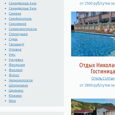
от 2500 руб/сутки з
Семидворье 4 км
Семидворье 9 км
Симеиз
Симферополь
Соколиное
Солнечногорское
Стерегущее
Судак
Тарханкут
Угловое
Утес
Учкуевка
Отдых Никола
Феодосия
Гостиниц
Фиолент
Форос
Отель Султан
Черноморское
от 2800 руб/сутки з
Штормовое
Щелкино
Юркино
Ялта