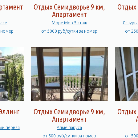
артамент
Отдых Семидворье 9 км,
Отдых 
Апартамент
ласе
Море Мор 5 этаж
Лазурь 
а номер
от 5000 руб/сутки за номер
от 25
 Эллинг
Отдых Семидворье 9 км,
Отдых 
Апартамент
ый первая
Алые паруса
от 500 руб/сутки за номер
от 50