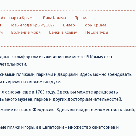
Аквапарки Крыма
Вина Крыма
Правила
и
Новый год в Крыму 2027
Видео
Горы Крыма
ом
Волнение моря
Банки в Крыму
Пешие туры
одные с комфортом и в живописном месте. В Крыму есть
ечательности.
асивыми пляжами, парками и дворцами. Здесь можно арендовать
ить время на свежем воздухе.
ыл основан еще в 1783 году. Здесь вы можете арендовать
ть много музеев, парков и других достопримечательностей.
внимание на город Феодосию. Здесь вы найдете множество пляжей,
ые пляжи и горы, а в Евпатории – множество санаториев и