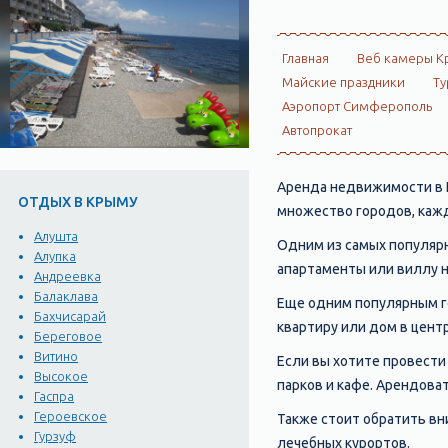
Главная
Веб камеры К
Майские праздники
Ту
Аэропорт Симферополь
Автопрокат
Аренда недвижимости в К
ОТДЫХ В КРЫМУ
множество городов, кажд
Алушта
Одним из самых популярн
Алупка
апартаменты или виллу н
Андреевка
Балаклава
Еще одним популярным го
Бахчисарай
квартиру или дом в цент
Береговое
Витино
Если вы хотите провести 
Высокое
парков и кафе. Арендоват
Гаспра
Героевское
Также стоит обратить вни
Гурзуф
лечебных курортов.